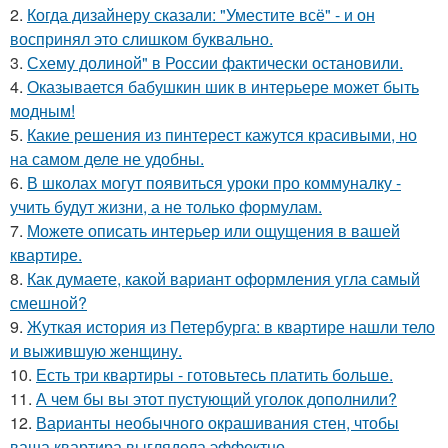
2.
Когда дизайнеру сказали: "Уместите всё" - и он
воспринял это слишком буквально.
3.
Схему долиной" в России фактически остановили.
4.
Оказывается бабушкин шик в интерьере может быть
модным!
5.
Какие решения из пинтерест кажутся красивыми, но
на самом деле не удобны.
6.
В школах могут появиться уроки про коммуналку -
учить будут жизни, а не только формулам.
7.
Можете описать интерьер или ощущения в вашей
квартире.
8.
Как думаете, какой вариант оформления угла самый
смешной?
9.
Жуткая история из Петербурга: в квартире нашли тело
и выжившую женщину.
10.
Есть три квартиры - готовьтесь платить больше.
11.
А чем бы вы этот пустующий уголок дополнили?
12.
Варианты необычного окрашивания стен, чтобы
ваша квартира выглядела эффектно.