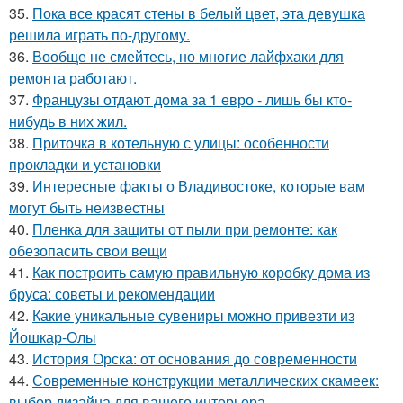
35.
Пока все красят стены в белый цвет, эта девушка
решила играть по-другому.
36.
Вообще не смейтесь, но многие лайфхаки для
ремонта работают.
37.
Французы отдают дома за 1 евро - лишь бы кто-
нибудь в них жил.
38.
Приточка в котельную с улицы: особенности
прокладки и установки
39.
Интересные факты о Владивостоке, которые вам
могут быть неизвестны
40.
Пленка для защиты от пыли при ремонте: как
обезопасить свои вещи
41.
Как построить самую правильную коробку дома из
бруса: советы и рекомендации
42.
Какие уникальные сувениры можно привезти из
Йошкар-Олы
43.
История Орска: от основания до современности
44.
Современные конструкции металлических скамеек:
выбор дизайна для вашего интерьера