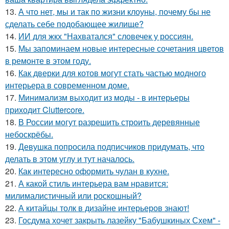
13.
А что нет, мы и так по жизни клоуны, почему бы не
сделать себе подобающее жилище?
14.
ИИ для жкх "Нахватался" словечек у россиян.
15.
Мы запоминаем новые интересные сочетания цветов
в ремонте в этом году.
16.
Как дверки для котов могут стать частью модного
интерьера в современном доме.
17.
Минимализм выходит из моды - в интерьеры
приходит Cluttercore.
18.
В России могут разрешить строить деревянные
небоскрёбы.
19.
Девушка попросила подписчиков придумать, что
делать в этом углу и тут началось.
20.
Как интересно оформить чулан в кухне.
21.
А какой стиль интерьера вам нравится:
милималистичный или роскошный?
22.
А китайцы толк в дизайне интерьеров знают!
23.
Госдума хочет закрыть лазейку "Бабушкиных Схем" -