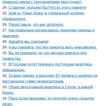
правила сделок с пенсионерами ужесточают.
24.
Старички, подъём! Вы?что из этого помните
25.
Дом из "Один Дома" в стерильный особняк
превратился.
26.
Представьте, что вас затопило.
27.
Как правильно организовать хранение одежды в
квартире.
28.
Давайте мы поиграем!
29.
А вы говорите, что без ремонта жить невозможно.
30.
Вы не поверите, но это детская комната для
подростка.
31.
В Госдуме хотят признать пустующие квартиры
официально.
32.
Хозяин принёс в квартиру БУ мебель и налетел на
кругленькую сумму дезинсекторам.
33.
Обзор двухэтажной квартиры в Сеуле, в южной
Корее.
34.
Папа хотел мальчика, но получил очень сильную
дочку.