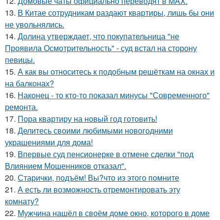
12.
Домовые чаты официально переводят в MAX.
13.
В Китае сотрудникам раздают квартиры, лишь бы они
не увольнялись.
14.
Долина утверждает, что покупательница "не
Проявила Осмотрительность" - суд встал на сторону
певицы.
15.
А как вы относитесь к подобным решёткам на окнах и
на балконах?
16.
Наконец - то кто-то показал минусы "Современного"
ремонта.
17.
Пора квартиру на новый год готовить!
18.
Делитесь своими любимыми новогодними
украшениями для дома!
19.
Впервые суд пенсионерке в отмене сделки "под
Влиянием Мошенников отказал".
20.
Старички, подъём! Вы?что из этого помните
21.
А есть ли возможность отремонтировать эту
комнату?
22.
Мужчина нашёл в своём доме окно, которого в доме