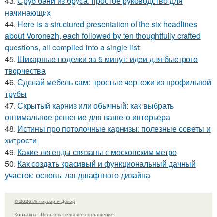
43.
Сруб бани из бруса: простое руководство для
начинающих
44.
Here is a structured presentation of the six headlines
about Voronezh, each followed by ten thoughtfully crafted
questions, all compiled into a single list:
45.
Шикарные поделки за 5 минут: идеи для быстрого
творчества
46.
Сделай мебель сам: простые чертежи из профильной
трубы
47.
Скрытый карниз или обычный: как выбрать
оптимальное решение для вашего интерьера
48.
Истины про потолочные карнизы: полезные советы и
хитрости
49.
Какие легенды связаны с московским метро
50.
Как создать красивый и функциональный дачный
участок: основы ландшафтного дизайна
© 2026 Интерьер и Декор
Контакты
Пользовательское соглашение