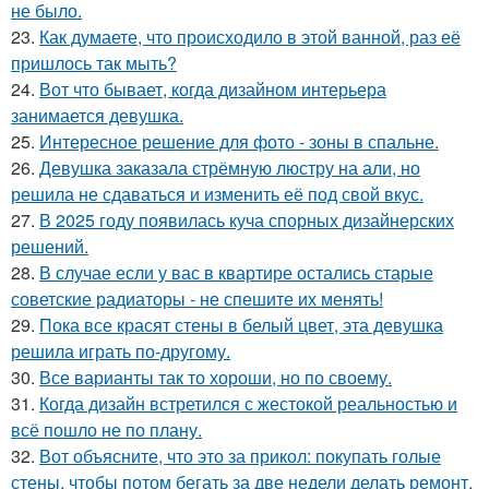
не было.
23.
Как думаете, что происходило в этой ванной, раз её
пришлось так мыть?
24.
Вот что бывает, когда дизайном интерьера
занимается девушка.
25.
Интересное решение для фото - зоны в спальне.
26.
Девушка заказала стрёмную люстру на али, но
решила не сдаваться и изменить её под свой вкус.
27.
В 2025 году появилась куча спорных дизайнерских
решений.
28.
В случае если у вас в квартире остались старые
советские радиаторы - не спешите их менять!
29.
Пока все красят стены в белый цвет, эта девушка
решила играть по-другому.
30.
Все варианты так то хороши, но по своему.
31.
Когда дизайн встретился с жестокой реальностью и
всё пошло не по плану.
32.
Вот объясните, что это за прикол: покупать голые
стены, чтобы потом бегать за две недели делать ремонт.