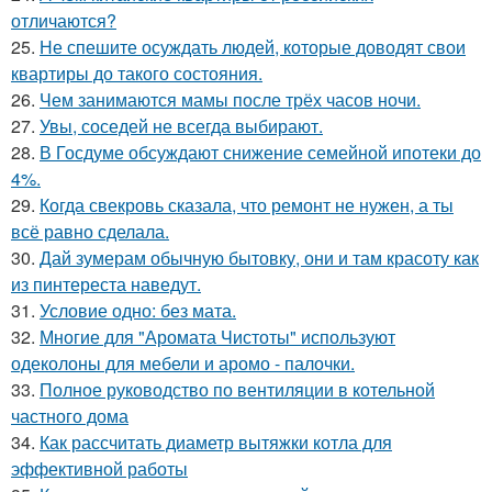
отличаются?
25.
Не спешите осуждать людей, которые доводят свои
квартиры до такого состояния.
26.
Чем занимаются мамы после трёх часов ночи.
27.
Увы, соседей не всегда выбирают.
28.
В Госдуме обсуждают снижение семейной ипотеки до
4%.
29.
Когда свекровь сказала, что ремонт не нужен, а ты
всё равно сделала.
30.
Дай зумерам обычную бытовку, они и там красоту как
из пинтереста наведут.
31.
Условие одно: без мата.
32.
Многие для "Аромата Чистоты" используют
одеколоны для мебели и аромо - палочки.
33.
Полное руководство по вентиляции в котельной
частного дома
34.
Как рассчитать диаметр вытяжки котла для
эффективной работы