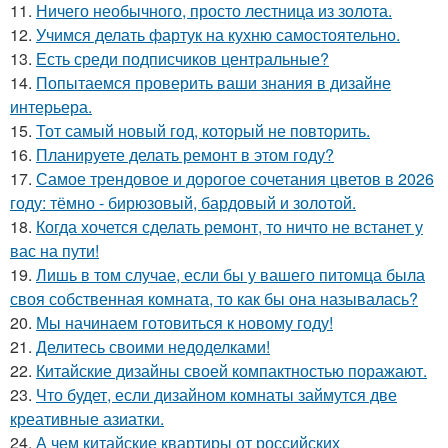
11.
Ничего необычного, просто лестница из золота.
12.
Учимся делать фартук на кухню самостоятельно.
13.
Есть среди подписчиков центральные?
14.
Попытаемся проверить ваши знания в дизайне
интерьера.
15.
Тот самый новый год, который не повторить.
16.
Планируете делать ремонт в этом году?
17.
Самое трендовое и дорогое сочетания цветов в 2026
году: тёмно - бирюзовый, бардовый и золотой.
18.
Когда хочется сделать ремонт, то ничто не встанет у
вас на пути!
19.
Лишь в том случае, если бы у вашего питомца была
своя собственная комната, то как бы она называлась?
20.
Мы начинаем готовиться к новому году!
21.
Делитесь своими недоделками!
22.
Китайские дизайны своей компактностью поражают.
23.
Что будет, если дизайном комнаты займутся две
креативные азиатки.
24.
А чем китайские квартиры от российских