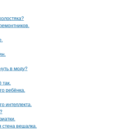
холостяка?
 ремонтников.
е.
ян.
нуть в моду?
 так.
го ребёнка.
о интеллекта.
?
зиатки.
 стена вешалка.