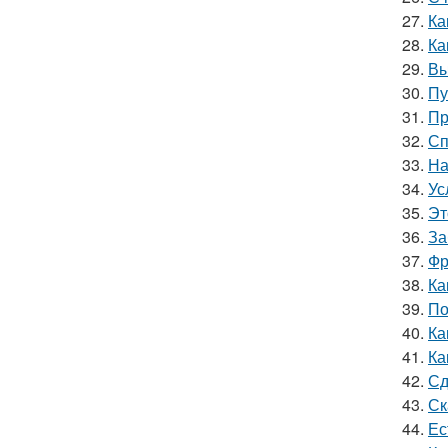
27.
Ка
28.
Ка
29.
Вы
30.
Пу
31.
Пр
32.
Сп
33.
На
34.
Ус
35.
Эт
36.
За
37.
Фр
38.
Ка
39.
По
40.
Ка
41.
Ка
42.
Сд
43.
Ск
44.
Ес