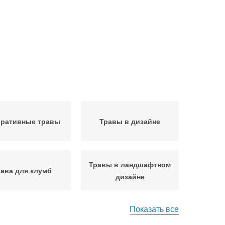
оративные травы
Травы в дизайне
Травы в ландшафтном
ава для клумб
дизайне
Показать все
равы для сада