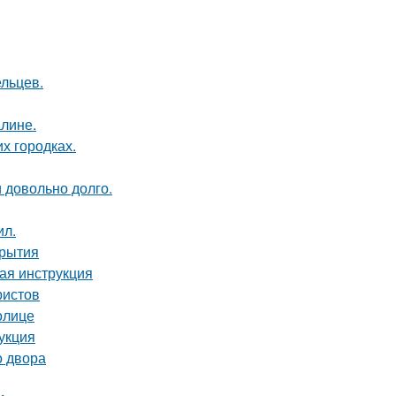
ельцев.
алине.
их городках.
и довольно долго.
ил.
крытия
вая инструкция
ристов
олице
укция
о двора