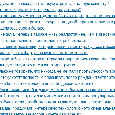
 думаете, зачем делать такую огромную ванную комнату?
очки как думаете, что делает дом уютным?
о, по вашему мнению, должно быть в квартире настоящего 
гда решила не тратить ресурсы на дизайнеров интерьера и
делитесь своей болью.
иехали. Теперь в гараже жить реалистичнее, чем в квартир
чего необычного, просто лестница из золота.
ть некоторые вещи, которые были в квартирах у всех росси
имся делать фартук на кухню самостоятельно.
какие забытые детали интерьера понравились может их вер
вы думаете, что у вас в квартире грязно.
лько не говорите, что никогда не мечтали пропылесосить всё
отеку хотят полностью списывать после рождения четвёрто
кие бы из этих мелочей вы себе домой захотели?
ёные выяснили: бардак дома может быть признаком высоког
действительно, почему минимализм стал таким популярным
о будет, если дизайном комнаты займутся две креативные а
тайцы придумали интересную технологию - это специальная
каким цветом вы ассоциируете сами себя?