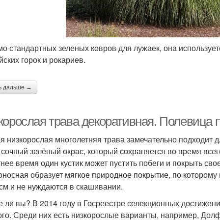
о стандартных зеленых ковров для лужаек, она использует
йских горок и рокариев.
ь дальше →
корослая трава декоративная. Полевица 
я низкорослая многолетняя трава замечательно подходит д
 сочный зелёный окрас, который сохраняется во время всег
тнее время один кустик может пустить побеги и покрыть сво
оносная образует мягкое природное покрытие, по которому 
 см и не нуждаются в скашивании.
е ли вы? В 2014 году в Госреестре селекционных достижен
ого. Среди них есть низкорослые варианты, например, Дол