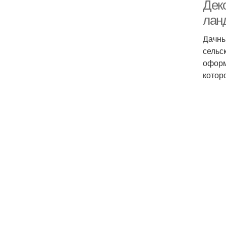
Дек
лан
Дачны
сельс
оформ
котор