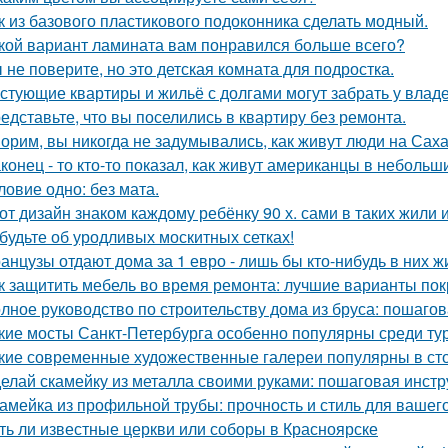
к из базового пластикового подоконника сделать модный.
кой вариант ламината вам понравился больше всего?
 не поверите, но это детская комната для подростка.
стующие квартиры и жильё с долгами могут забрать у влад
едставьте, что вы поселились в квартиру без ремонта.
орим, вы никогда не задумывались, как живут люди на Сах
конец - то кто-то показал, как живут американцы в небольш
ловие одно: без мата.
от дизайн знаком каждому ребёнку 90 х. сами в таких жили 
будьте об уродливых москитных сетках!
анцузы отдают дома за 1 евро - лишь бы кто-нибудь в них ж
к защитить мебель во время ремонта: лучшие варианты по
лное руководство по строительству дома из бруса: пошаго
кие мосты Санкт-Петербурга особенно популярны среди ту
кие современные художественные галереи популярны в ст
елай скамейку из металла своими руками: пошаговая инстр
амейка из профильной трубы: прочность и стиль для вашег
ть ли известные церкви или соборы в Красноярске