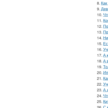
8.
Как
9.
Дев
10.
Чт
11.
Ко
12.
По
13.
Пр
14.
Ни
15.
Ес
16.
Уч
17.
А 
18.
А 
19.
То
20.
Ип
21.
Ка
22.
Уч
23.
А 
24.
Чт
25.
Ки
26.
С 