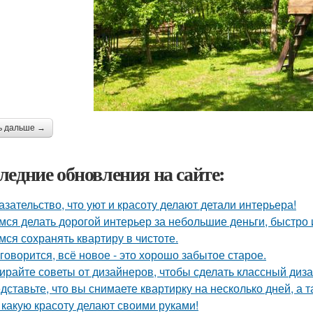
ь дальше →
ледние обновления на сайте:
азательство, что уют и красоту делают детали интерьера!
мся делать дорогой интерьер за небольшие деньги, быстро 
мся сохранять квартиру в чистоте.
 говорится, всё новое - это хорошо забытое старое.
ирайте советы от дизайнеров, чтобы сделать классный диз
дставьте, что вы снимаете квартирку на несколько дней, а т
 какую красоту делают своими руками!