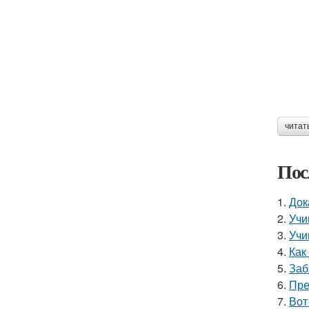
читат
Пос
1.
Док
2.
Учи
3.
Учи
4.
Как
5.
Заб
6.
Пре
7.
Вот