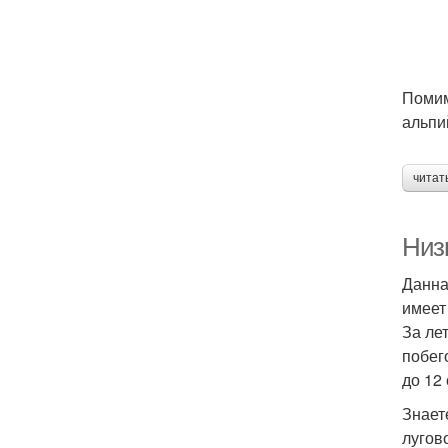
Помим
альпи
читат
Низ
Данна
имеет
За ле
побег
до 12
Знает
лугов