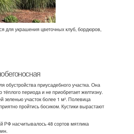
ся для украшения цветочных клуб, бордюров,
побегоносная
ля обустройства приусадебного участка. Она
о тёплого периода и не приобретает желтизну.
ей зеленью участок более 1 м². Полевица
приятно пройтись босиком. Кустики вырастают
ий РФ насчитывалось 48 сортов мятлика
фин.