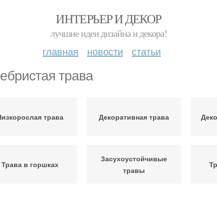
ИНТЕРЬЕР И ДЕКОР
лучшие идеи дизайна и декора!
главная
новости
статьи
ебристая трава
Низкорослая трава
Декоративная трава
Дек
Засухоустойчивые
Трава в горшках
Тр
травы
Трава для сада
Полосатая трава
Т