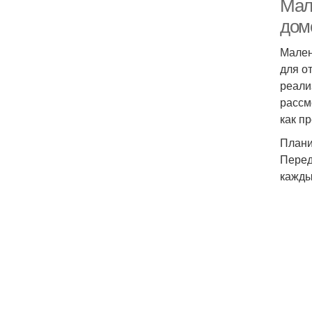
Мал
дом
Мален
для о
реали
рассм
как п
Плани
Перед
кажды