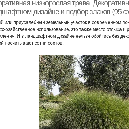
оративная низкорослая трава. Декоратив
дшафтном дизайне и подбор злаков (95 ф
й или приусадебный земельный участок в современном по
кохозяйственное использование, это также место отдыха и 
ления. И в ландшафтном дизайне нельзя обойтись без дек
ой насчитывают сотни сортов.