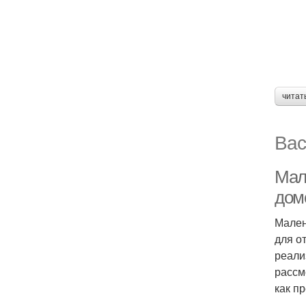
читат
Вас
Мал
дом
Мален
для о
реали
рассм
как п