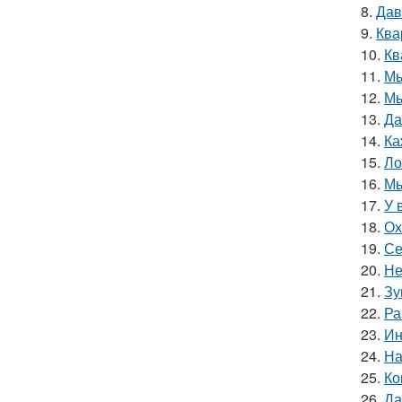
8.
Дав
9.
Ква
10.
Кв
11.
Мы
12.
Мы
13.
Да
14.
Ка
15.
Ло
16.
Мы
17.
У 
18.
Ох
19.
Се
20.
Не
21.
Зу
22.
Ра
23.
Ин
24.
На
25.
Ко
26.
Да