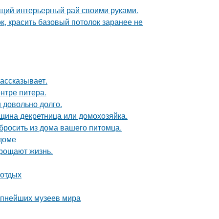
ящий интерьерный рай своими руками.
к, красить базовый потолок заранее не
рассказывает.
нтре питера.
и довольно долго.
нщина декретница или домохозяйка.
ыбросить из дома вашего питомца.
 доме
прощают жизнь.
 отдых
рупнейших музеев мира