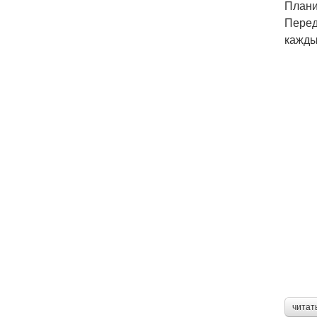
Плани
Перед
кажды
читат