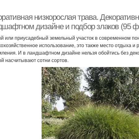
оративная низкорослая трава. Декоратив
дшафтном дизайне и подбор злаков (95 ф
й или приусадебный земельный участок в современном по
кохозяйственное использование, это также место отдыха и 
ления. И в ландшафтном дизайне нельзя обойтись без дек
ой насчитывают сотни сортов.