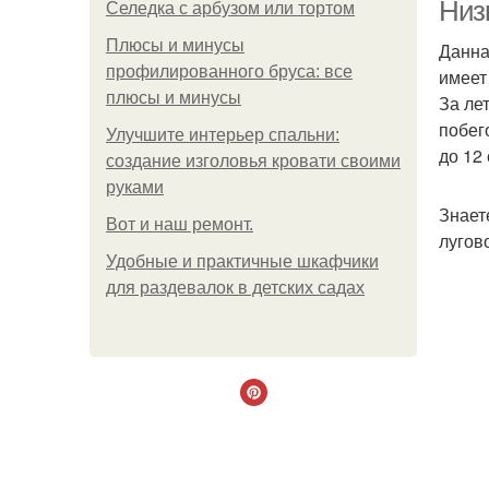
Низ
Селедка с арбузом или тортом
Плюсы и минусы
Данна
профилированного бруса: все
имеет
плюсы и минусы
За ле
побег
Улучшите интерьер спальни:
до 12
создание изголовья кровати своими
руками
Знает
Boт и наш ремoнт.
лугов
Удобные и практичные шкафчики
для раздевалок в детских садах