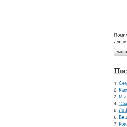
Помим
альпи
читат
Пос
1.
Сем
2.
Как
3.
Мы 
4.
"Ск
5.
Лай
6.
Вещ
7.
Кра