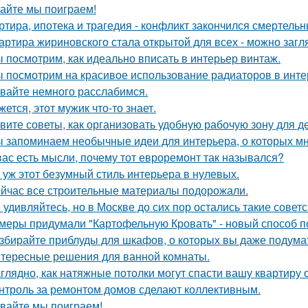
айте мы поиграем!
ртира, ипотека и трагедия - конфликт закончился смертель
артира жириновского стала открытой для всех - можно загля
 посмотрим, как идеально вписать в интерьер винтаж.
 посмотрим на красивое использование радиаторов в инте
вайте немного расслабимся.
жется, этот мужик что-то знает.
вите советы, как организовать удобную рабочую зону для д
 запоминаем необычные идеи для интерьера, о которых мн
вас есть мысли, почему тот евроремонт так назывался?
 уж этот безумный стиль интерьера в нулевых.
йчас все строительные материалы подорожали.
 удивляйтесь, но в Москве до сих пор остались такие советс
меры придумали "Картофельную Кровать" - новый способ п
збирайте приблуды для шкафов, о которых вы даже подумат
тересные решения для ванной комнаты.
глядно, как натяжные потолки могут спасти вашу квартиру о
нтроль за ремонтом домов сделают коллективным.
вайте мы поиграем!