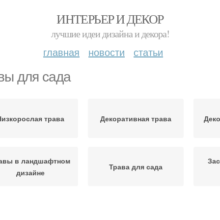
ИНТЕРЬЕР И ДЕКОР
лучшие идеи дизайна и декора!
главная
новости
статьи
вы для сада
Низкорослая трава
Декоративная трава
Дек
авы в ландшафтном
За
Трава для сада
дизайне
Серебристая трава
Трава для клумб