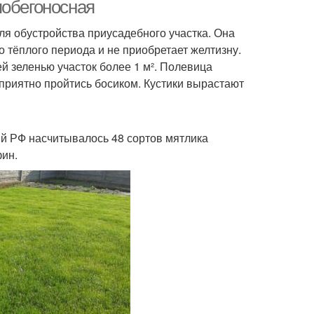
побегоносная
ля обустройства приусадебного участка. Она
о тёплого периода и не приобретает желтизну.
ей зеленью участок более 1 м². Полевица
приятно пройтись босиком. Кустики вырастают
ий РФ насчитывалось 48 сортов мятлика
фин.