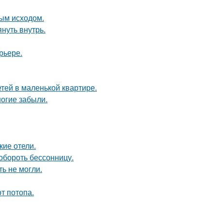
ным исходом.
нуть внутрь.
рьере.
етей в маленькой квартире.
огие забыли.
кие отели.
обороть бессонницу.
ь не могли.
т потопа.