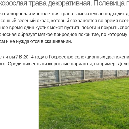
корослая трава декоративная. Полевица 
я низкорослая многолетняя трава замечательно подходит д
 сочный зелёный окрас, который сохраняется во время всег
тнее время один кустик может пустить побеги и покрыть сво
оносная образует мягкое природное покрытие, по которому 
 см и не нуждаются в скашивании.
е ли вы? В 2014 году в Госреестре селекционных достижен
ого. Среди них есть низкорослые варианты, например, Дол