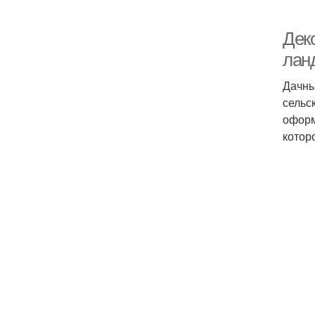
Дек
лан
Дачны
сельс
оформ
котор