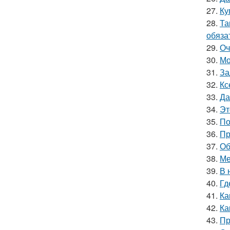
27.
Ку
28.
Та
обяза
29.
Оч
30.
Мо
31.
За
32.
Кс
33.
Да
34.
Эт
35.
По
36.
Пр
37.
Об
38.
Ме
39.
В 
40.
Гд
41.
Ка
42.
Ка
43.
Пр