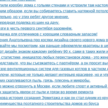
пили коробку дома с голыми стенами и устроили там насто
ким образом, если вы собираетесь ставить натяжной потоло
тельно, но у этих ребят другое мнение.
ередная поделка из шин на дачу.
зги в честь первого сентября разомнём.
дачка для отличников с хорошим словарным запасом!
ения Анатольевна про косяки дизайна своего нового дома 
вайте мы посмотрим, как раньше оформляли квартиры в це
от дизайн знаком каждому ребёнку 90 х. сами в таких жили 
 статистике, инициатор любых перестановок дома - это же
едставьте, что вы съезжаетесь с партнёром, а он просит в
зор вентиляционных систем для газовых котлов в частном
лочи, которые не только делают интерьер красивее, но и у
них скапливаются пыль, грязь, плесень и микробы.
е можно отдохнуть в Москве, если любите спорт и активный
к защитить двери от пыли и грязи во время ремонта
кова история создания Эрмитажа и как он стал одним из к
еимущества поэтапного строительства домов из бруса