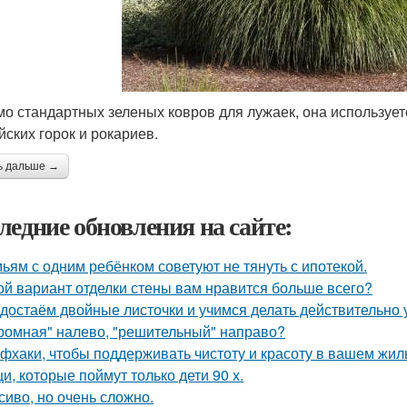
о стандартных зеленых ковров для лужаек, она использует
йских горок и рокариев.
ь дальше →
ледние обновления на сайте:
ьям с одним ребёнком советуют не тянуть с ипотекой.
ой вариант отделки стены вам нравится больше всего?
достаём двойные листочки и учимся делать действительно 
ромная" налево, "решительный" направо?
фхаки, чтобы поддерживать чистоту и красоту в вашем жил
и, которые поймут только дети 90 х.
сиво, но очень сложно.