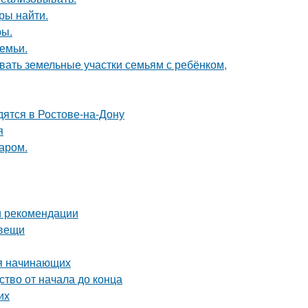
ры найти.
ры.
емьи.
вать земельные участки семьям с ребёнком,
дятся в Ростове-на-Дону
я
аром.
и рекомендации
 вещи
ля начинающих
ство от начала до конца
их