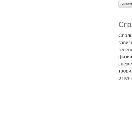
читат
Спа
Спаль
завис
зелен
физич
свеже
твори
оттен