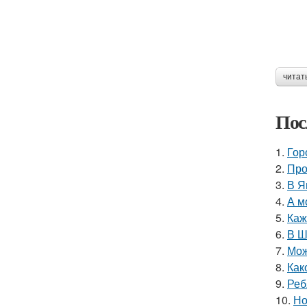
читат
Пос
1.
Гор
2.
Про
3.
В Я
4.
А м
5.
Каж
6.
В Ш
7.
Мож
8.
Как
9.
Реб
10.
Но