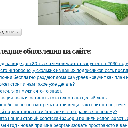
ь дальше →
ледние обновления на сайте:
од на воде для 80 тысяч человек хотят запустить к 2030 году
сто интересно, у скольких из наших подписчиков есть пост
понии бесплатно раздают дома самураев - звучит как план 
ожет стоит и нам такое уже делать?
ется, этот мужик что-то знает.
веции нельзя оставить кота одного на целый день.
но бесконечно смотреть на три вещи: как горит огонь, течёт
ой вариант пола вам больше всего нравится и почему?
ята нашли старый советский забор и решили использовать е
вый год - новая причина реорганизовать пространсто в ван