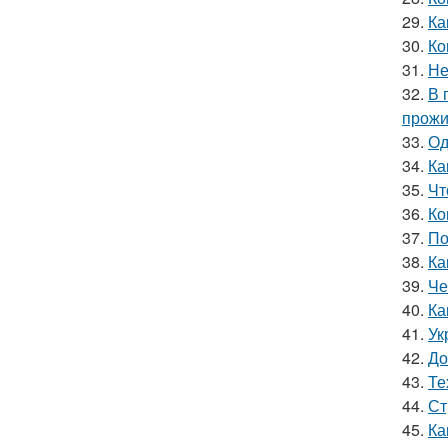
29.
Ка
30.
Ко
31.
Не
32.
В 
прожи
33.
Од
34.
Ка
35.
Чт
36.
Ко
37.
По
38.
Ка
39.
Че
40.
Ка
41.
Ук
42.
До
43.
Те
44.
Ст
45.
Ка