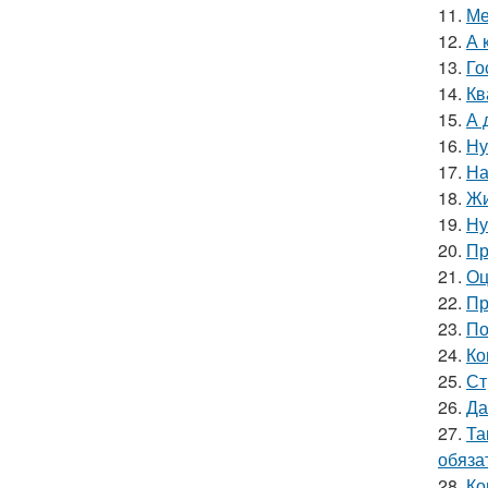
11.
Ме
12.
А 
13.
Го
14.
Кв
15.
А 
16.
Ну
17.
На
18.
Жи
19.
Ну
20.
Пр
21.
Оц
22.
Пр
23.
По
24.
Ко
25.
Ст
26.
Да
27.
Та
обяза
28.
Ко