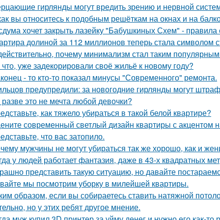
рцающие гирлянды могут вредить зрению и нервной систем
как вы относитесь к подобным решёткам на окнах и на балк
сдума хочет закрыть лазейку "Бабушкиных Схем" - правила
артира долиной за 112 миллионов теперь стала символом 
действительно, почему минимализм стал таким популярным
 что, уже задекорировали своё жильё к новому году?
конец - то кто-то показал минусы "Современного" ремонта.
льцов предупредили: за новогодние гирлянды могут штраф
 разве это не мечта любой девочки?
едставьте, как тяжело убираться в такой белой квартире?
ените современный светлый дизайн квартиры с акцентом н
едставьте, что вас затопило.
чему мужчины не могут убираться так же хорошо, как и же
гда у людей работает фантазия, даже в 43-х квадратных ме
рашно представить такую ситуацию, но давайте постараемс
вайте мы посмотрим уборку в милейшей квартиры.
ким образом, если вы собираетесь ставить натяжной потоло
тельно, но у этих ребят другое мнение.
гда муж купил 3D принтер за уйму денег и нужно его как-то