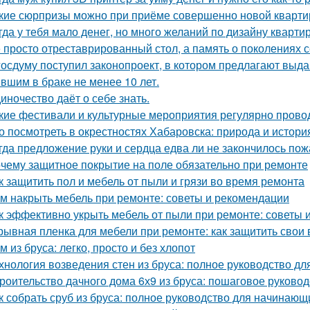
кие сюрпризы можно при приёме совершенно новой кварти
гда у тебя мало денег, но много желаний по дизайну кварти
 просто отреставрированный стол, а память о поколениях с
госдуму поступил законопроект, в котором предлагают выда
вшим в браке не менее 10 лет.
иночество даёт о себе знать.
кие фестивали и культурные мероприятия регулярно прово
о посмотреть в окрестностях Хабаровска: природа и истори
гда предложение руки и сердца едва ли не закончилось пож
чему защитное покрытие на поле обязательно при ремонте
к защитить пол и мебель от пыли и грязи во время ремонта
м накрыть мебель при ремонте: советы и рекомендации
к эффективно укрыть мебель от пыли при ремонте: советы 
рывная пленка для мебели при ремонте: как защитить свои
м из бруса: легко, просто и без хлопот
хнология возведения стен из бруса: полное руководство д
роительство дачного дома 6х9 из бруса: пошаговое руковод
к собрать сруб из бруса: полное руководство для начинающ