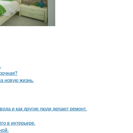
.
ирочная?
на новую жизнь.
 вода и как другие люди делают ремонт.
го в интерьере.
ной.