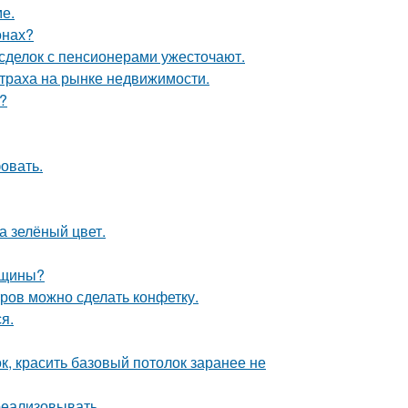
е.
онах?
 сделок с пенсионерами ужесточают.
страха на рынке недвижимости.
?
овать.
а зелёный цвет.
нщины?
тров можно сделать конфетку.
я.
к, красить базовый потолок заранее не
 реализовывать.