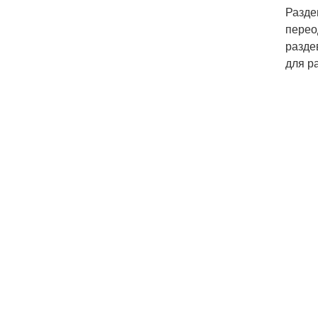
Разде
перео
разде
для р