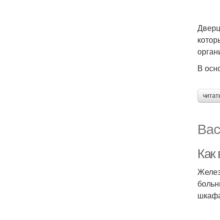
Дверц
котор
орган
В осн
читат
Вас
Как
Желез
больн
шкафа