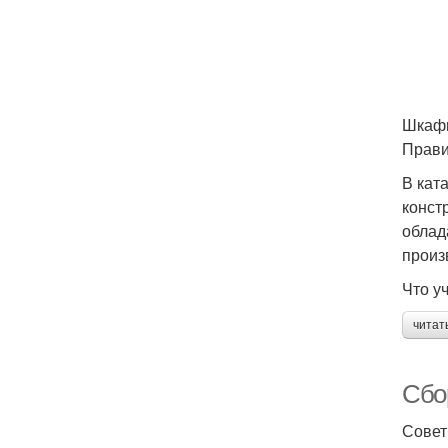
Шкафы
Прави
В кат
конст
облад
произ
Что у
читат
Сбо
Сове