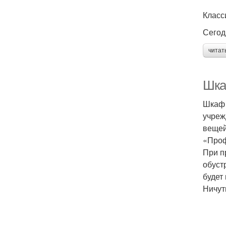
Класс
Сегод
читат
Шка
Шкаф 
учреж
вещей
«Проф
При п
обуст
будет
Ничут