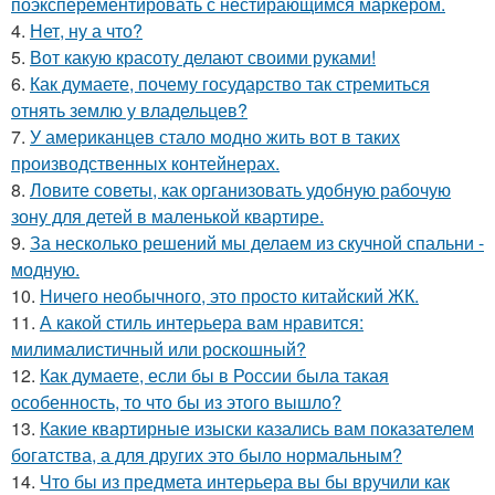
поэксперементировать с нестирающимся маркером.
4.
Нет, ну а что?
5.
Вот какую красоту делают своими руками!
6.
Как думаете, почему государство так стремиться
отнять землю у владельцев?
7.
У американцев стало модно жить вот в таких
производственных контейнерах.
8.
Ловите советы, как организовать удобную рабочую
зону для детей в маленькой квартире.
9.
За несколько решений мы делаем из скучной спальни -
модную.
10.
Ничего необычного, это просто китайский ЖК.
11.
А какой стиль интерьера вам нравится:
милималистичный или роскошный?
12.
Как думаете, если бы в России была такая
особенность, то что бы из этого вышло?
13.
Какие квартирные изыски казались вам показателем
богатства, а для других это было нормальным?
14.
Что бы из предмета интерьера вы бы вручили как