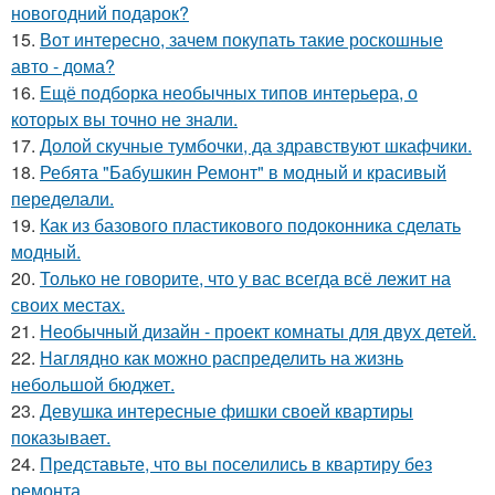
новогодний подарок?
15.
Вот интересно, зачем покупать такие роскошные
авто - дома?
16.
Ещё подборка необычных типов интерьера, о
которых вы точно не знали.
17.
Долой скучные тумбочки, да здравствуют шкафчики.
18.
Ребята "Бабушкин Ремонт" в модный и красивый
переделали.
19.
Как из базового пластикового подоконника сделать
модный.
20.
Только не говорите, что у вас всегда всё лежит на
своих местах.
21.
Необычный дизайн - проект комнаты для двух детей.
22.
Наглядно как можно распределить на жизнь
небольшой бюджет.
23.
Девушка интересные фишки своей квартиры
показывает.
24.
Представьте, что вы поселились в квартиру без
ремонта.