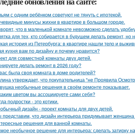
ледние обновления на сайте:
ьям с одним ребёнком советуют не тянуть с ипотекой.
чевидные минусы жихни в квартире в большом городе.
оворят, что в маленькой комнате невозможно сделать удобн
ятка для тех, кто собирается в будущем делать ремонт, но 
кая история из Петербурга: в квартире нашли тело и выж
ая кухня вам по дизайну и почему нравится?
ект для совместной комнаты двух детей.
нируете делать ремонт в 2026 году?
 вас была своя комната в доме родителей?
лина утверждает, что покупательница "не Проявила Осмотри
вушка необычные решения в своём ремонте показывает.
каким цветом вы ассоциируете сами себя?
гда подростки - это котики.
обычный дизайн - проект комнаты для двух детей.
 представим, что дизайн интерьера придумывает женщина 
тересные решения для ванной комнаты.
мое необычное решение для интерьера: сделать затирку на п