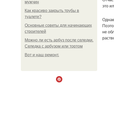
мужчин
это и
Как красиво закрыть трубы в
туалете?
Однак
Поэто
Основные советы для начинающих
не об
строителей
раств
Можно ли есть арбуз после селедки.
Селедка с арбузом или тортом
Boт и наш ремoнт.