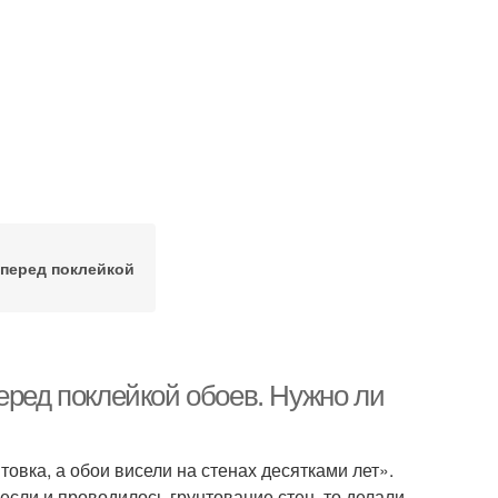
 перед поклейкой
еред поклейкой обоев. Нужно ли
товка, а обои висели на стенах десятками лет».
если и проводилось грунтование стен, то делали