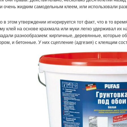
ли очень жидким самодельным клеем, или использовали ра
о в этом утверждении игнорируется тот факт, что в то врем
му клей на основе крахмала или муки легко удерживал их на
ладали разнообразием: кирпичные, деревянные, которые о
ором, и бетонные. У них сцепление (адгезия) с клеящим со