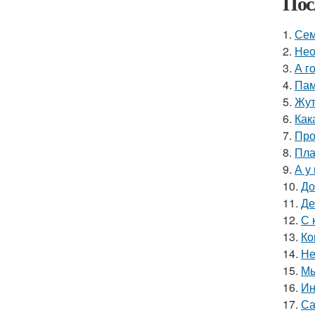
Пос
1.
Сем
2.
Нео
3.
А г
4.
Пам
5.
Жут
6.
Как
7.
Про
8.
Пла
9.
А у
10.
До
11.
Де
12.
С 
13.
Ко
14.
Не
15.
Мы
16.
Ин
17.
Са