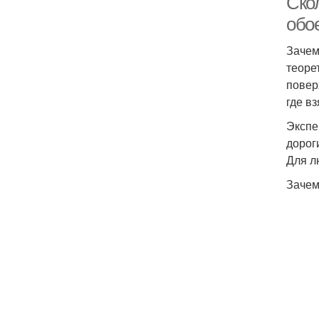
Скол
обо
Зачем
теоре
повер
где в
Экспе
дорог
Для л
Зачем