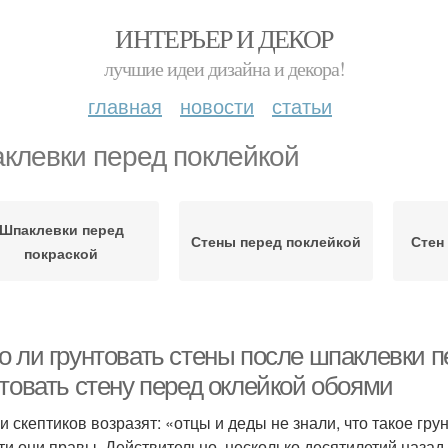
ИНТЕРЬЕР И ДЕКОР
лучшие идеи дизайна и декора!
главная
новости
статьи
клевки перед поклейкой
Шпаклевки перед
Стены перед поклейкой
Стен
покраской
о ли грунтовать стены после шпаклевки п
нтовать стену перед оклейкой обоями
и скептиков возразят: «отцы и деды не знали, что такое грун
ти они правы. Действительно, несколько десятилетий назад 