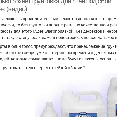
ько сохнет грунтовка для стен под обои. 
ев (видео)
 усложнять продолжительный ремонт и дополнять его про
тически, то без грунтовки вполне реально качественно и ро
хность для этого будет благоприятной (без дефектов и неров
зять такую стену, если даже в новостройках не всегда такое 
рты в один голос предупреждают, что пренебрежение грун
ие обои (не говоря уже о потерянном времени и денежных 
юдей, которые сомневаются, ниже будут изложены основны
 грунтовать стены перед оклейкой обоями?