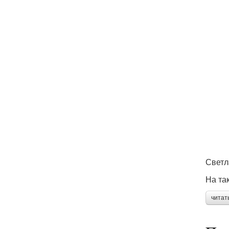
Светл
На та
читат