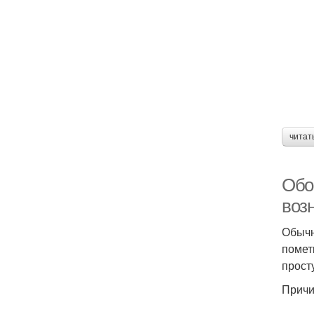
читат
Обо
воз
Обычн
помет
прост
Причи