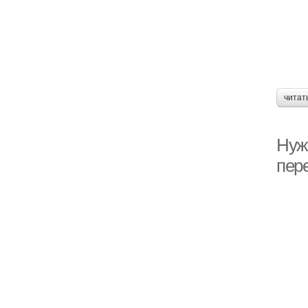
читат
Нуж
пер