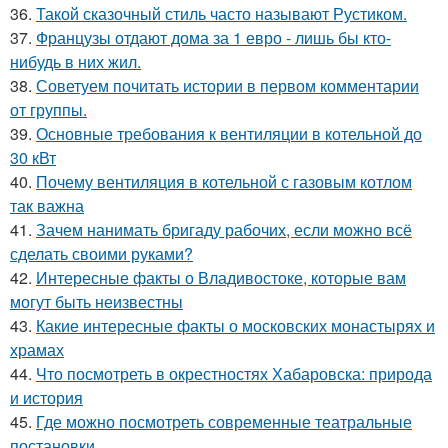
36.
Такой сказочный стиль часто называют Рустиком.
37.
Французы отдают дома за 1 евро - лишь бы кто-
нибудь в них жил.
38.
Советуем почитать истории в первом комментарии
от группы.
39.
Основные требования к вентиляции в котельной до
30 кВт
40.
Почему вентиляция в котельной с газовым котлом
так важна
41.
Зачем нанимать бригаду рабочих, если можно всё
сделать своими руками?
42.
Интересные факты о Владивостоке, которые вам
могут быть неизвестны
43.
Какие интересные факты о московских монастырях и
храмах
44.
Что посмотреть в окрестностях Хабаровска: природа
и история
45.
Где можно посмотреть современные театральные
постановки