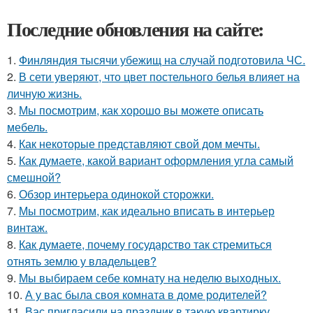
Последние обновления на сайте:
1.
Финляндия тысячи убежищ на случай подготовила ЧС.
2.
В сети уверяют, что цвет постельного белья влияет на
личную жизнь.
3.
Мы посмотрим, как хорошо вы можете описать
мебель.
4.
Как некоторые представляют свой дом мечты.
5.
Как думаете, какой вариант оформления угла самый
смешной?
6.
Обзор интерьера одинокой сторожки.
7.
Мы посмотрим, как идеально вписать в интерьер
винтаж.
8.
Как думаете, почему государство так стремиться
отнять землю у владельцев?
9.
Мы выбираем себе комнату на неделю выходных.
10.
А у вас была своя комната в доме родителей?
11.
Вас пригласили на праздник в такую квартирку,