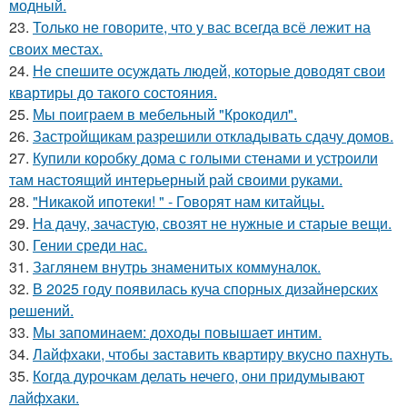
модный.
23.
Только не говорите, что у вас всегда всё лежит на
своих местах.
24.
Не спешите осуждать людей, которые доводят свои
квартиры до такого состояния.
25.
Мы поиграем в мебельный "Крокодил".
26.
Застройщикам разрешили откладывать сдачу домов.
27.
Купили коробку дома с голыми стенами и устроили
там настоящий интерьерный рай своими руками.
28.
"Никакой ипотеки! " - Говорят нам китайцы.
29.
На дачу, зачастую, свозят не нужные и старые вещи.
30.
Гении среди нас.
31.
Заглянем внутрь знаменитых коммуналок.
32.
В 2025 году появилась куча спорных дизайнерских
решений.
33.
Мы запоминаем: доходы повышает интим.
34.
Лайфхаки, чтобы заставить квартиру вкусно пахнуть.
35.
Когда дурочкам делать нечего, они придумывают
лайфхаки.