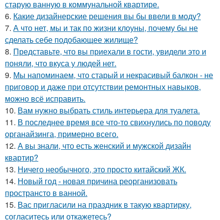
старую ванную в коммунальной квартире.
6.
Какие дизайнерские решения вы бы ввели в моду?
7.
А что нет, мы и так по жизни клоуны, почему бы не
сделать себе подобающее жилище?
8.
Представьте, что вы приехали в гости, увидели это и
поняли, что вкуса у людей нет.
9.
Мы напоминаем, что старый и некрасивый балкон - не
приговор и даже при отсутствии ремонтных навыков,
можно всё исправить.
10.
Вам нужно выбрать стиль интерьера для туалета.
11.
В последнее время все что-то свихнулись по поводу
органайзинга, примерно всего.
12.
А вы знали, что есть женский и мужской дизайн
квартир?
13.
Ничего необычного, это просто китайский ЖК.
14.
Новый год - новая причина реорганизовать
пространсто в ванной.
15.
Вас пригласили на праздник в такую квартирку,
согласитесь или откажетесь?