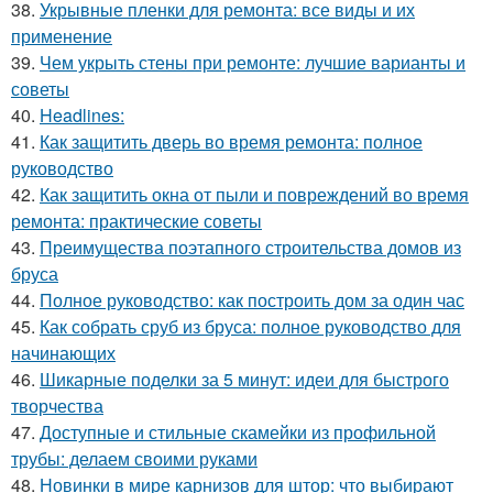
38.
Укрывные пленки для ремонта: все виды и их
применение
39.
Чем укрыть стены при ремонте: лучшие варианты и
советы
40.
Headlines:
41.
Как защитить дверь во время ремонта: полное
руководство
42.
Как защитить окна от пыли и повреждений во время
ремонта: практические советы
43.
Преимущества поэтапного строительства домов из
бруса
44.
Полное руководство: как построить дом за один час
45.
Как собрать сруб из бруса: полное руководство для
начинающих
46.
Шикарные поделки за 5 минут: идеи для быстрого
творчества
47.
Доступные и стильные скамейки из профильной
трубы: делаем своими руками
48.
Новинки в мире карнизов для штор: что выбирают