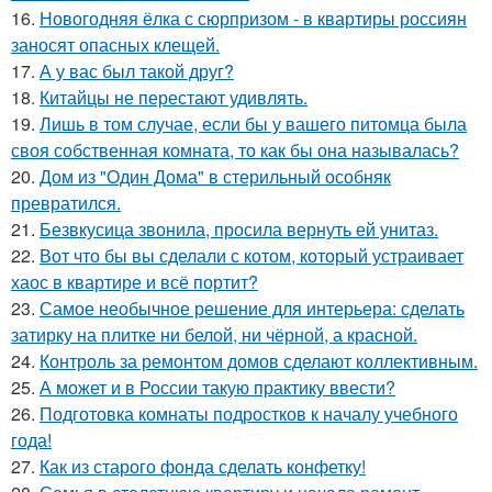
16.
Новогодняя ёлка с сюрпризом - в квартиры россиян
заносят опасных клещей.
17.
А у вас был такой друг?
18.
Китайцы не перестают удивлять.
19.
Лишь в том случае, если бы у вашего питомца была
своя собственная комната, то как бы она называлась?
20.
Дом из "Один Дома" в стерильный особняк
превратился.
21.
Безвкусица звонила, просила вернуть ей унитаз.
22.
Вот что бы вы сделали с котом, который устраивает
хаос в квартире и всё портит?
23.
Самое необычное решение для интерьера: сделать
затирку на плитке ни белой, ни чёрной, а красной.
24.
Контроль за ремонтом домов сделают коллективным.
25.
А может и в России такую практику ввести?
26.
Подготовка комнаты подростков к началу учебного
года!
27.
Как из старого фонда сделать конфетку!