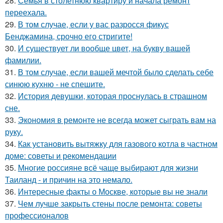
28.
Семья в столетнюю квартиру и начала ремонт
переехала.
29.
В том случае, если у вас разросся фикус
Бенджамина, срочно его стригите!
30.
И существует ли вообще цвет, на букву вашей
фамилии.
31.
В том случае, если вашей мечтой было сделать себе
синюю кухню - не спешите.
32.
История девушки, которая проснулась в страшном
сне.
33.
Экономия в ремонте не всегда может сыграть вам на
руку.
34.
Как установить вытяжку для газового котла в частном
доме: советы и рекомендации
35.
Многие россияне всё чаще выбирают для жизни
Таиланд - и причин на это немало.
36.
Интересные факты о Москве, которые вы не знали
37.
Чем лучше закрыть стены после ремонта: советы
профессионалов