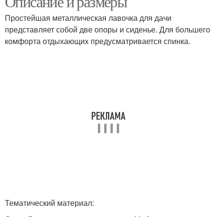
Описание и размеры
каркасом
Простейшая металлическая лавочка для дачи
представляет собой две опоры и сиденье. Для большего
Скамейка с
комфорта отдыхающих предусматривается спинка.
металлическими
Парковые скамейки
ножками
Скамейка с
Гимнастическая
металлическим
скамейка
основанием
Каркас для скамейки
Скамейки из металла
Дачные скамейки
Лавочки для дачи
Тематический материал: