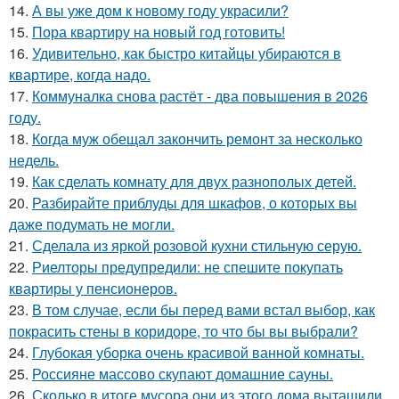
14.
А вы уже дом к новому году украсили?
15.
Пора квартиру на новый год готовить!
16.
Удивительно, как быстро китайцы убираются в
квартире, когда надо.
17.
Коммуналка снова растёт - два повышения в 2026
году.
18.
Когда муж обещал закончить ремонт за несколько
недель.
19.
Как сделать комнату для двух разнополых детей.
20.
Разбирайте приблуды для шкафов, о которых вы
даже подумать не могли.
21.
Сделала из яркой розовой кухни стильную серую.
22.
Риелторы предупредили: не спешите покупать
квартиры у пенсионеров.
23.
В том случае, если бы перед вами встал выбор, как
покрасить стены в коридоре, то что бы вы выбрали?
24.
Глубокая уборка очень красивой ванной комнаты.
25.
Россияне массово скупают домашние сауны.
26.
Сколько в итоге мусора они из этого дома вытащили.