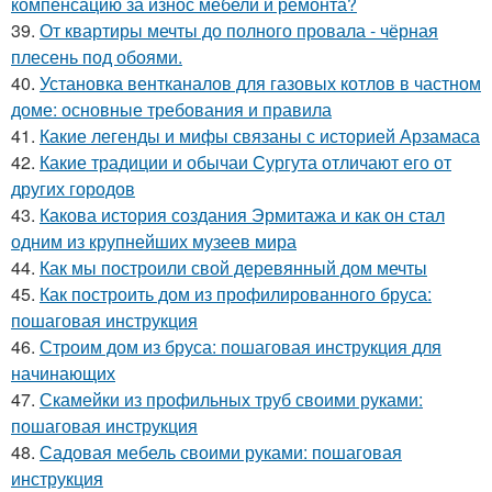
компенсацию за износ мебели и ремонта?
39.
От квартиры мечты до полного провала - чёрная
плесень под обоями.
40.
Установка вентканалов для газовых котлов в частном
доме: основные требования и правила
41.
Какие легенды и мифы связаны с историей Арзамаса
42.
Какие традиции и обычаи Сургута отличают его от
других городов
43.
Какова история создания Эрмитажа и как он стал
одним из крупнейших музеев мира
44.
Как мы построили свой деревянный дом мечты
45.
Как построить дом из профилированного бруса:
пошаговая инструкция
46.
Строим дом из бруса: пошаговая инструкция для
начинающих
47.
Скамейки из профильных труб своими руками:
пошаговая инструкция
48.
Садовая мебель своими руками: пошаговая
инструкция