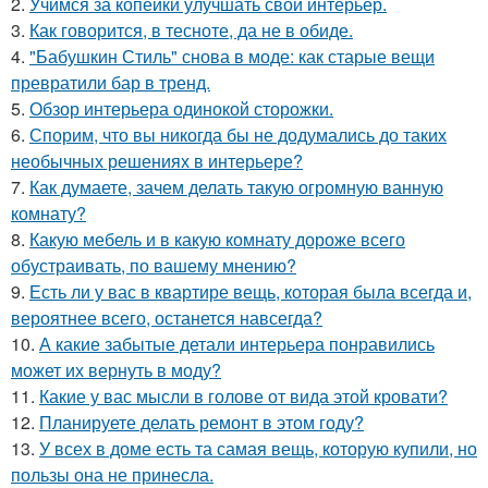
2.
Учимся за копейки улучшать свой интерьер.
3.
Как говорится, в тесноте, да не в обиде.
4.
"Бабушкин Стиль" снова в моде: как старые вещи
превратили бар в тренд.
5.
Обзор интерьера одинокой сторожки.
6.
Спорим, что вы никогда бы не додумались до таких
необычных решениях в интерьере?
7.
Как думаете, зачем делать такую огромную ванную
комнату?
8.
Какую мебель и в какую комнату дороже всего
обустраивать, по вашему мнению?
9.
Есть ли у вас в квартире вещь, которая была всегда и,
вероятнее всего, останется навсегда?
10.
А какие забытые детали интерьера понравились
может их вернуть в моду?
11.
Какие у вас мысли в голове от вида этой кровати?
12.
Планируете делать ремонт в этом году?
13.
У всех в доме есть та самая вещь, которую купили, но
пользы она не принесла.