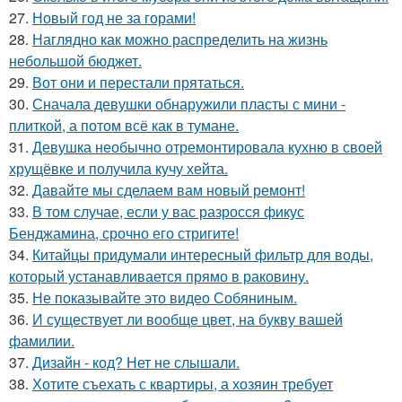
27.
Новый год не за горами!
28.
Наглядно как можно распределить на жизнь
небольшой бюджет.
29.
Вот они и перестали прятаться.
30.
Сначала девушки обнаружили пласты с мини -
плиткой, а потом всё как в тумане.
31.
Девушка необычно отремонтировала кухню в своей
хрущёвке и получила кучу хейта.
32.
Давайте мы сделаем вам новый ремонт!
33.
В том случае, если у вас разросся фикус
Бенджамина, срочно его стригите!
34.
Китайцы придумали интересный фильтр для воды,
который устанавливается прямо в раковину.
35.
Не показывайте это видео Собяниным.
36.
И существует ли вообще цвет, на букву вашей
фамилии.
37.
Дизайн - код? Нет не слышали.
38.
Хотите съехать с квартиры, а хозяин требует