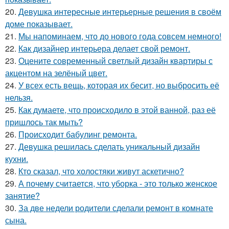
20.
Девушка интересные интерьерные решения в своём
доме показывает.
21.
Мы напоминаем, что до нового года совсем немного!
22.
Как дизайнер интерьера делает свой ремонт.
23.
Оцените современный светлый дизайн квартиры с
акцентом на зелёный цвет.
24.
У всех есть вещь, которая их бесит, но выбросить её
нельзя.
25.
Как думаете, что происходило в этой ванной, раз её
пришлось так мыть?
26.
Происходит бабулинг ремонта.
27.
Девушка решилась сделать уникальный дизайн
кухни.
28.
Кто сказал, что холостяки живут аскетично?
29.
А почему считается, что уборка - это только женское
занятие?
30.
За две недели родители сделали ремонт в комнате
сына.