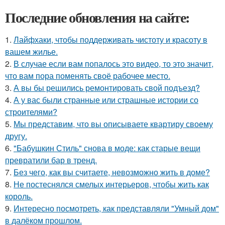
Последние обновления на сайте:
1.
Лайфхаки, чтобы поддерживать чистоту и красоту в
вашем жилье.
2.
В случае если вам попалось это видео, то это значит,
что вам пора поменять своё рабочее место.
3.
А вы бы решились ремонтировать свой подъезд?
4.
А у вас были странные или страшные истории со
строителями?
5.
Мы представим, что вы описываете квартиру своему
другу.
6.
"Бабушкин Стиль" снова в моде: как старые вещи
превратили бар в тренд.
7.
Без чего, как вы считаете, невозможно жить в доме?
8.
Не постеснялся смелых интерьеров, чтобы жить как
король.
9.
Интересно посмотреть, как представляли "Умный дом"
в далёком прошлом.