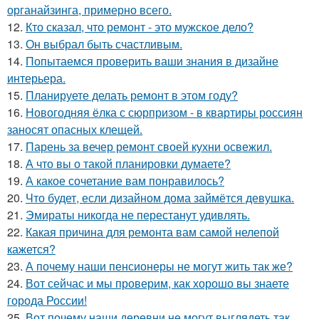
органайзинга, примерно всего.
12.
Кто сказал, что ремонт - это мужское дело?
13.
Он выбрал быть счастливым.
14.
Попытаемся проверить ваши знания в дизайне
интерьера.
15.
Планируете делать ремонт в этом году?
16.
Новогодняя ёлка с сюрпризом - в квартиры россиян
заносят опасных клещей.
17.
Парень за вечер ремонт своей кухни освежил.
18.
А что вы о такой планировки думаете?
19.
А какое сочетание вам понравилось?
20.
Что будет, если дизайном дома займётся девушка.
21.
Эмираты никогда не перестанут удивлять.
22.
Какая причина для ремонта вам самой нелепой
кажется?
23.
А почему наши пенсионеры не могут жить так же?
24.
Вот сейчас и мы проверим, как хорошо вы знаете
города России!
25.
Вот почему наши деревни не могут выглядеть так