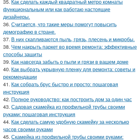
35.
Как сделать каждый квадратный метро комнаты
функциональным или как работаю настоящие
дизайнеры.
36.
Считается, что такие меры помогут повысить
демографию в стране.
37.
В них скапливаются пыль, грязь, плесень и микробы.
38.
Чем накрыть паркет во время ремонта: эффективные
способы защиты
39.
Как навсегда забыть о пыли и грязи в вашем доме
40.
Как выбрать укрывную пленку для ремонта: советы и
рекомендации
41.
Как собрать брус быстро и просто: пошаговая
инструкция
42.
Полное руководство: как построить дом за один час
43.
Садовая скамейка из профильной трубы своими
руками: пошаговая инструкция
44.
Как сделать самую удобную скамейку за несколько
часов своими руками
45.
Скамейка из профильной трубы своими руками: