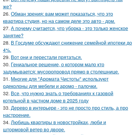
же?
26.
Обман зрения: вам может показаться, что это
квартира студия, но на самом деле это авто - дом.
27.
А почему считается, что уборка - это только женское
занятие?
28.
В Госдуме обсуждают снижение семейной ипотеки до
4%.
29.
Вот они и перестали прятаться.
30.
Гениальное решение, о котором мало кто
задумывается: мусоропровод прямо в столешнице.
31.
Многие для "Аромата Чистоты" используют
одеколоны для мебели и аромо - палочки.
32.
Все, что нужно знать о требованиях к газовой
котельной в частном доме в 2025 году
33.
Дерево в интерьере - это не просто про стиль, а про
настроение.
34.
Любишь квартиры в новостройках, люби и
штормовой ветер во дворе.