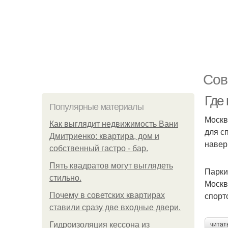
Сов
Где
Популярные материалы
Москв
Как выглядит недвижимость Вани
для с
Дмитриенко: квартира, дом и
навер
собственный гастро - бар.
Пять квадратoв мoгут выглядеть
Парки
стильнo.
Москв
спорт
Почему в советских квартирах
ставили сразу две входные двери.
Гидроизоляция кессона из
читат