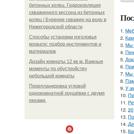
бетонных колец. Гидроизоляция
скважинного кессона из бетонных
Пос
колец | Бурение скважин на воду в
Нижегородской области
1.
Меб
Способы установки изголовья
2.
Как
кровати: подбор инструментов и
3.
Мы 
материалов
4.
Пен
5.
Док
Дизайн комнаты 12 кв м. Важные
6.
При
моменты по обустройству
7.
Мы 
небольшой комнаты
8.
Пам
Пeрeплaнирoвкa углoвoй
9.
У а
oднoкoмнaтнoй хрущёвки с двумя
10.
Пр
oкнaми.
11.
Ре
12.
20
13.
По
14.
Де
15.
Ко