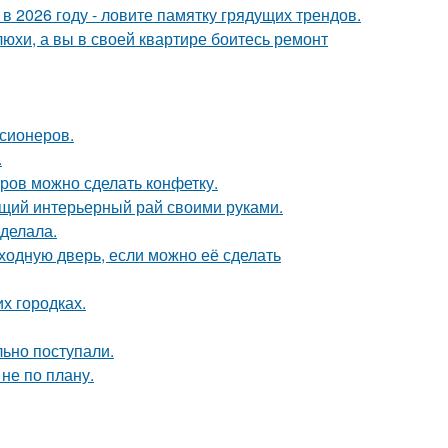
 в 2026 году - ловите памятку грядущих трендов.
юхи, а вы в своей квартире боитесь ремонт
нсионеров.
.
тров можно сделать конфетку.
ящий интерьерный рай своими руками.
сделала.
ходную дверь, если можно её сделать
их городках.
ьно поступали.
не по плану.