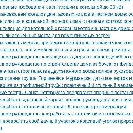
новные требования к вентиляции в котельной до 30 кВт
тановка вентканалов для газовых котлов в частном доме: 
нтиляция в котельной частного дома с газовым котлом: ос
нтиляция для котельной с газовым котлом в частном доме:
ть ли особенные места для романтических встреч
м закрыть мебель при ремонте квартиры: практические сов
к защитить пол и мебель от пыли и грязи во время ремонта
лное руководство: как защитить двери от повреждений во 
лное руководство по строительству дома из бруса: от фун
е этапы строительства двухэтажного дома: полное руковод
списание группы Горшенёв в Мурманске: даты концертов и
вочка из профильной трубы: практичный и стильный вариа
кие театры Санкт-Петербурга предлагают оперные постано
к выбрать идеальный карниз: полное руководство для нач
к выбрать потолочный карниз: 5 полезных рекомендаций
лное руководство: как работать с галтелями и потолочным 
к превратить свой дачный участок в красивый уголок прир
и