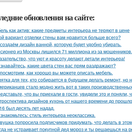
ледние обновления на сайте:
ель как актив: какие предметы интерьера не теряют в цене
ой вариант отделки стены вам нравится больше всего?
создаём дизайн ванной, которую будет удобно убирать.
сионер из Москвы лишился 71 миллиона из-за мошенников
азательство, что уют и красоту делают детали интерьера!
знавайтесь, какие цвета стен вас прям раздражают?
посмотрим, как хорошо вы можете описать мебель.
ятка для тех, кто собирается в будущем делать ремонт, но 
мериканцев стало модно жить вот в таких производственных
едставьте, что вы приехали в гости, увидели это и поняли, ч
троспектива дизайнов кухонь от нашего времени до прошло
16 был десять лет надад.
знакомьтесь: стиль интерьера неоклассика.
вушка попросила подписчиков придумать, что делать в этом 
гда не устраивает покупной дед мороз и ты решаешься на р