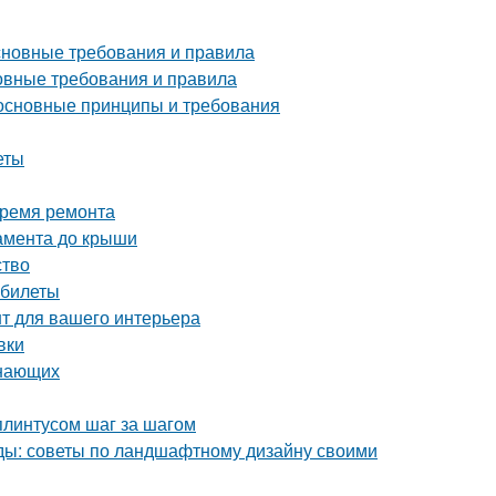
основные требования и правила
новные требования и правила
 основные принципы и требования
еты
время ремонта
дамента до крыши
ство
 билеты
нт для вашего интерьера
вки
инающих
плинтусом шаг за шагом
оды: советы по ландшафтному дизайну своими