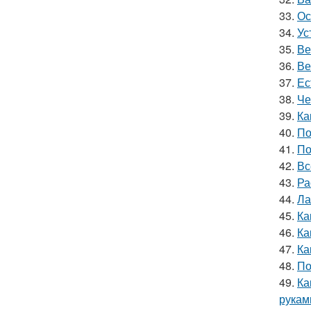
33.
Ос
34.
Ус
35.
Ве
36.
Ве
37.
Ес
38.
Че
39.
Ка
40.
По
41.
По
42.
Вс
43.
Ра
44.
Ла
45.
Ка
46.
Ка
47.
Ка
48.
По
49.
Ка
рукам