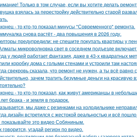
имание! Только в том случае, если вы хотите делать ремонт
вушка взялась за перестройку действительно старой развал
ать.
конец - то кто-то показал минусы "Современного" ремонта.
ммуналка снова растёт - два повышения в 2026 году.
елторы предупредили: не спешите покупать квартиры у пе
Алматы микроволновка свет в соседнем подъезде включает
гда у людей работает фантазия, даже в 43-х квадратных ме
пили коробку дома с голыми стенами и устроили там насто
гда свекровь сказала, что ремонт не нужен, а ты всё равно 
йствительно, зачем тратить безумные деньги на красивую в
тоятельно?
конец - то кто-то показал, как живут американцы в небольш
 лет брака - и земля в подарок.
азывается, мы даже с резинками на холодильнике неправил
гда дизайн встретился с жестокой реальностью и всё пошло 
 показывайте это видео Собяниным.
к говорится, угадай регион по видео.
жность вентиляции для безопасной работы газового котла