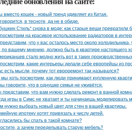
ледние обновления на сайте:
ы вместо кошек - новый тренд удивляет из Китая.
 говорится, в тесноте, да не в обиде.
бушкин Стиль" снова в моде: как старые вещи превратили б
посмотрим на красивое использование радиаторов в интер
представим, что у вас осталось место около холодильника, 
, по вашему мнению, должно быть в квартире настоящего х
мериканцев стало модно жить вот в таких производственных
посмотрим, какие интерьеры делали себе европейцы из пр
ас есть мысли, почему тот евроремонт так назывался?
 мы хоть посмотрим, как люди принимают купленную кварти
вы говорите, что в однушке семья не уживётся.
 представим, что вам нужно сделать ремонт в ванной комн
гда игры в Симс не хватает и ты начинаешь моделировать 
м нужно выбрать новый цвет для стен в вашей квартиры.
мейную ипотеку хотят привязать к числу детей.
гласились бы спать в такой комнате?
остите, а зачем переделывать старую мебель?