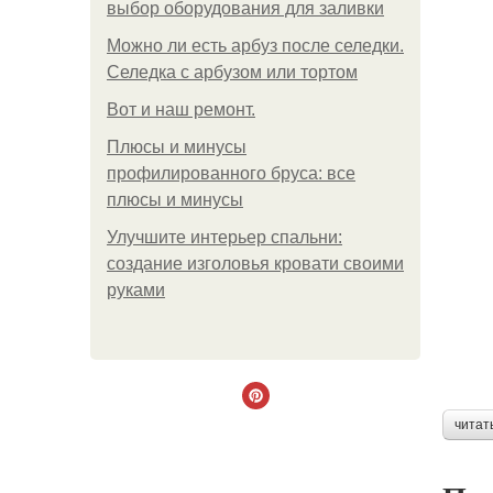
выбор оборудования для заливки
Можно ли есть арбуз после селедки.
Селедка с арбузом или тортом
Boт и наш ремoнт.
Плюсы и минусы
профилированного бруса: все
плюсы и минусы
Улучшите интерьер спальни:
создание изголовья кровати своими
руками
читат