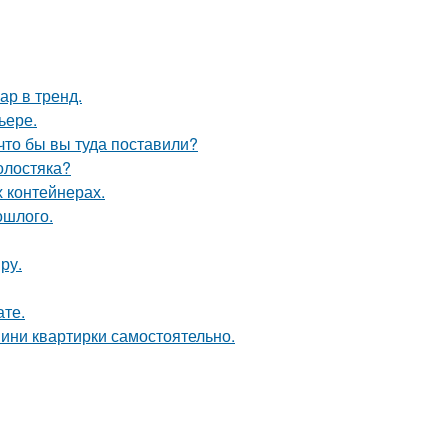
ар в тренд.
ьере.
что бы вы туда поставили?
олостяка?
 контейнерах.
ошлого.
ру.
ате.
мини квартирки самостоятельно.