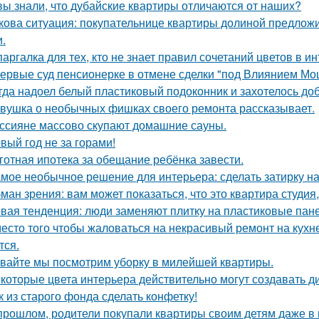
вы знали, что дубайские квартиры отличаются от наших?
кова ситуация: покупательнице квартиры долиной предложи
и.
аргалка для тех, кто не знает правил сочетаний цветов в ин
ервые суд пенсионерке в отмене сделки "под Влиянием Мо
гда надоел белый пластиковый подоконник и захотелось до
вушка о необычных фишках своего ремонта рассказывает.
ссияне массово скупают домашние сауны.
вый год не за горами!
готная ипотека за обещание ребёнка завести.
мое необычное решение для интерьера: сделать затирку на п
ман зрения: вам может показаться, что это квартира студия,
вая тенденция: люди заменяют плитку на пластиковые пане
есто того чтобы жаловаться на некрасивый ремонт на кухне
тся.
вайте мы посмотрим уборку в милейшей квартиры.
которые цвета интерьера действительно могут создавать д
к из старого фонда сделать конфетку!
прошлом, родители покупали квартиры своим детям даже в 