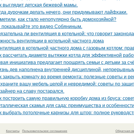
к выглядит детская бежевой мамы.
гда дурочкам делать нечего, они придумывают лайфхаки.
метили, как стало непопулярно быть домохозяйкой?
 показывайте это видео Собяниным.
язательна ли вентиляция в котельной: что говорит законод
жность вентиляции в котельной частного дома
нтиляция в котельной частного дома с газовым котлом: пра
к рассчитать диаметр вытяжки котла для эффективной раб
вая инициатива предлагает поощрять семьи с детьми за сч
знь дев наполнена внутренней дисциплиной, непрерывным 
к закрыть комнату во время ремонта: полезные советы и р
храните вашу мебель целой и невредимой: советы по защи
зайнер на славу постарался.
к построить самую правильную коробку дома из бруса: сов
таллическая скамья для сада: преимущества и особенност
к выбрать потолочные карнизы для штор: полное руководст
Контакты
Пользовательское соглашение
Обратная св