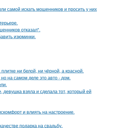
ли самой искать мошенников и просить у них
терьере.
шенников отказал".
бавить изюминки.
литке ни белой, ни чёрной, а красной.
 но на самом деле это авто - дом.
ли.
, девушка взяла и сделала тот, который ей
искомфорт и влиять на настроение.
качестве подарка на свадьбу.