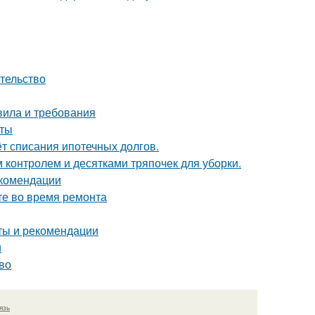
ательство
вила и требования
оты
ёт списания ипотечных долгов.
контролем и десятками тряпочек для уборки.
екомендации
те во время ремонта
еты и рекомендации
и
во
язь