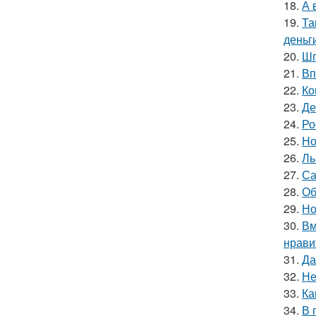
18.
А 
19.
Та
деньг
20.
Шп
21.
Вп
22.
Ко
23.
Де
24.
Ро
25.
Но
26.
Ль
27.
Са
28.
Об
29.
Но
30.
Вм
нрави
31.
Да
32.
Не
33.
Ка
34.
В 