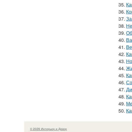
35.
Ка
36.
Ко
37.
За
38.
Не
39.
Об
40.
Ва
41.
Ве
42.
Ка
43.
Но
44.
Жи
45.
Ка
46.
Со
47.
Ди
48.
Ка
49.
Ме
50.
Ка
© 2026 Интерьер и Декор