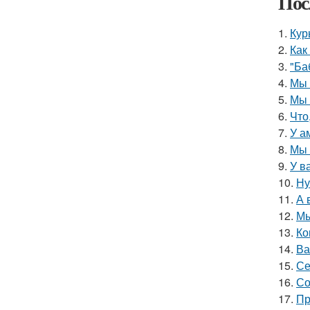
Пос
1.
Кур
2.
Как
3.
"Ба
4.
Мы 
5.
Мы 
6.
Что
7.
У а
8.
Мы 
9.
У в
10.
Ну
11.
А 
12.
Мы
13.
Ко
14.
Ва
15.
Се
16.
Со
17.
Пр