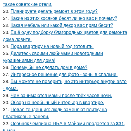
такие советские отели.
20.
Планируете делать ремонт в этом году?
21.
Какие из этих косяков бесят лично вас и почему?
22.
Какая мебель или какой декор вас прям бесит?
23.
Ещё одну подборку благородных цветов для ремонта
дома ловите.
24.
Пора квартиру на новый год готовить!
25.
Делитесь своими любимыми новогодними
украшениями для дома!
26.
Почему бы не сделать дом в доме?
27.
Интересное решение для фото - зоны в спальне.
28.
Вы можете не поверить, но это интерьер внутри авто
- дома.
29.
Чем занимаются мамы после трёх часов ночи.
30.
Обзор на необычный интерьер в квартире.
31.
Новая тенденция: люди заменяют плитку на
пластиковые панели.
32.
Особняк чемпиона НБА в Майами продаётся за $31,
5 млн.