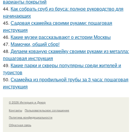
варианты покрытий
44.
Как собрать сруб из бруса: полное руководство для
начинающих
45.
Садовая скамейка своими руками: пошаговая
инструкция
46.
Какие музеи рассказывают о истории Москвы
47.
Мамочки, общий сбор!
48.
Делаем кованую скамейку своими руками из металла:
пошаговая инструкция
49.
Какие парки и скверы популярны среди жителей и
туристов
50.
Скамейка из профильной трубы за 3 часа: пошаговая
инструкция
© 2026 Интерьер и Декор
Контакты
Пользовательское соглашение
Политика конфидециальности
Обратная связь