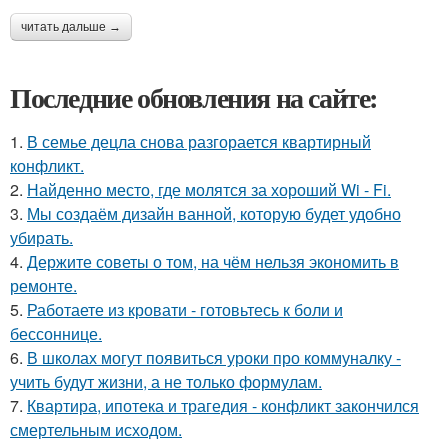
читать дальше →
Последние обновления на сайте:
1.
В семье децла снова разгорается квартирный
конфликт.
2.
Найденно место, где молятся за хороший Wi - Fi.
3.
Мы создаём дизайн ванной, которую будет удобно
убирать.
4.
Держите советы о том, на чём нельзя экономить в
ремонте.
5.
Работаете из кровати - готовьтесь к боли и
бессоннице.
6.
В школах могут появиться уроки про коммуналку -
учить будут жизни, а не только формулам.
7.
Квартира, ипотека и трагедия - конфликт закончился
смертельным исходом.