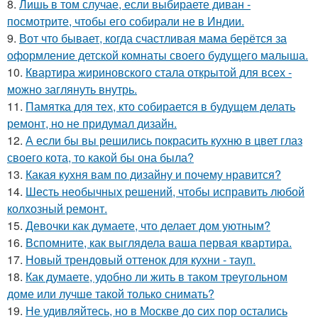
8.
Лишь в том случае, если выбираете диван -
посмотрите, чтобы его собирали не в Индии.
9.
Вот что бывает, когда счастливая мама берётся за
оформление детской комнаты своего будущего малыша.
10.
Квартира жириновского стала открытой для всех -
можно заглянуть внутрь.
11.
Памятка для тех, кто собирается в будущем делать
ремонт, но не придумал дизайн.
12.
А если бы вы решились покрасить кухню в цвет глаз
своего кота, то какой бы она была?
13.
Какая кухня вам по дизайну и почему нравится?
14.
Шесть необычных решений, чтобы исправить любой
колхозный ремонт.
15.
Девочки как думаете, что делает дом уютным?
16.
Вспомните, как выглядела ваша первая квартира.
17.
Новый трендовый оттенок для кухни - тауп.
18.
Как думаете, удобно ли жить в таком треугольном
доме или лучше такой только снимать?
19.
Не удивляйтесь, но в Москве до сих пор остались