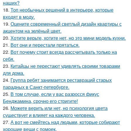
наших?
18.
Топ необычных решений в интерьере, которые
входят в моду.
19.
Оцените современный светлый дизайн квартиры с
акцентом на зелёный цвет.
20.
Хотите верьте, хотите нет, но это мини модель кухни.
21.
Вот они и перестали прятаться.
22.
Вот почему стоит всегда рассчитывать только на
себя.
23.
Китайцы не перестают удивлять своими товарами
для дома.
24.
Группа ребят занимается реставраций старых
парадных в Санкт-петербурге.
25.
В том случае, если у вас разросся фикус
Бенджамина, срочно его стригите!
26.
Можете верить или нет, но психология цвета
существует и влияет на каждого человека.
27.
А вот не смейтесь над людьми, которые собирают
хорошие вещи с помоек.