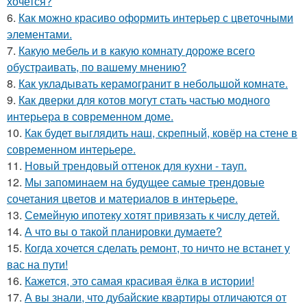
хочется?
6.
Как можно красиво оформить интерьер с цветочными
элементами.
7.
Какую мебель и в какую комнату дороже всего
обустраивать, по вашему мнению?
8.
Как укладывать керамогранит в небольшой комнате.
9.
Как дверки для котов могут стать частью модного
интерьера в современном доме.
10.
Как будет выглядить наш, скрепный, ковёр на стене в
современном интерьере.
11.
Новый трендовый оттенок для кухни - тауп.
12.
Мы запоминаем на будущее самые трендовые
сочетания цветов и материалов в интерьере.
13.
Семейную ипотеку хотят привязать к числу детей.
14.
А что вы о такой планировки думаете?
15.
Когда хочется сделать ремонт, то ничто не встанет у
вас на пути!
16.
Кажется, это самая красивая ёлка в истории!
17.
А вы знали, что дубайские квартиры отличаются от