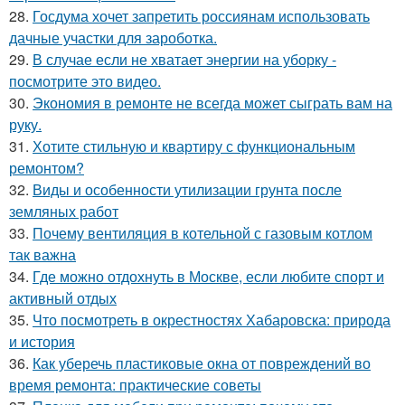
28.
Госдума хочет запретить россиянам использовать
дачные участки для зароботка.
29.
В случае если не хватает энергии на уборку -
посмотрите это видео.
30.
Экономия в ремонте не всегда может сыграть вам на
руку.
31.
Хотите стильную и квартиру с функциональным
ремонтом?
32.
Виды и особенности утилизации грунта после
земляных работ
33.
Почему вентиляция в котельной с газовым котлом
так важна
34.
Где можно отдохнуть в Москве, если любите спорт и
активный отдых
35.
Что посмотреть в окрестностях Хабаровска: природа
и история
36.
Как уберечь пластиковые окна от повреждений во
время ремонта: практические советы