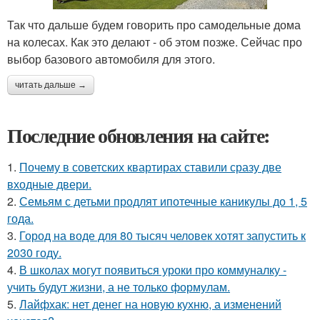
Так что дальше будем говорить про самодельные дома
на колесах. Как это делают - об этом позже. Сейчас про
выбор базового автомобиля для этого.
читать дальше →
Последние обновления на сайте:
1.
Почему в советских квартирах ставили сразу две
входные двери.
2.
Семьям с детьми продлят ипотечные каникулы до 1, 5
года.
3.
Город на воде для 80 тысяч человек хотят запустить к
2030 году.
4.
В школах могут появиться уроки про коммуналку -
учить будут жизни, а не только формулам.
5.
Лайфхак: нет денег на новую кухню, а изменений