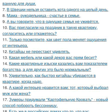
ванную для души.
7.
В Швеции нельзя оставить кота одного на целый день.
8.
Мама - рукодельница - счастье в семье.
9.
А вы говорите, что в однушке семья не уживётся.
10.
Вас пригласили на праздник в такую квартирку,
согласитесь или откажетесь?
11.
Только посмотрите, как цвет пола меняет ощущения
от интерьера.
12.
Китайцы не перестают удивлять.
13.
Какая мебель или какой декор вас прям бесит?
14.
Какие квартирные изыски казались вам показателем
богатства, а для других это было нормальным?
15.
Удивительно, как быстро китайцы убираются в
квартире, когда надо.
16.
А какой интерьер нравится вам: тот, который выбрал
муж или жена?
17.
Зумеры придумали "Картофельную Кровать" - новый
способ побороть бессонницу.
18.
Есть же в российских домах что-то, что вас