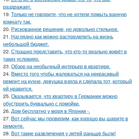
раздражает.
19.
Только не говорите, что не хотели помыть ванную
комнату так.
20.
Рискованное решение, но довольно стильное.
21.
Наглядно как можно распределить на жизнь
небольшой бюджет.
22.
Страшно представить, что кто-то реально живёт в
таких условиях.
23.
Обзор на необычный интерьер в квартире.
24.
Вместо того чтобы жаловаться на некрасивый
ремонт на кухне, девушка взяла и сделала тот, который
ей нравится.
25.
Оказывается, что квартиру в Германии можно
обустроить буквально с помойки.
26.
Дом бесплатно у моря в Японии -.
27.
Вот сейчас мы проверим, как хорошо вы шарите в
ремонте.
28.
Вот такие развлечения у детей раньше были!