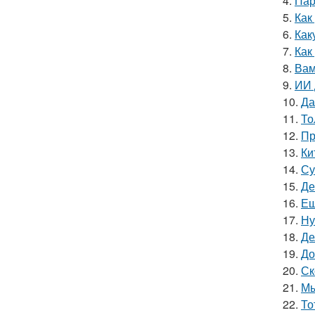
4.
Пар
5.
Как
6.
Как
7.
Как
8.
Вам
9.
ИИ 
10.
Да
11.
То
12.
Пр
13.
Ки
14.
Су
15.
Де
16.
Ещ
17.
Ну
18.
Де
19.
До
20.
Ск
21.
Мы
22.
То