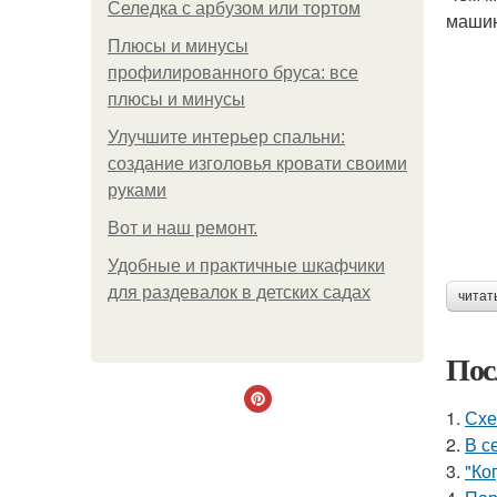
Селедка с арбузом или тортом
машин
Плюсы и минусы
профилированного бруса: все
плюсы и минусы
Улучшите интерьер спальни:
создание изголовья кровати своими
руками
Boт и наш ремoнт.
Удобные и практичные шкафчики
для раздевалок в детских садах
читат
Пос
1.
Схе
2.
В с
3.
"Ко