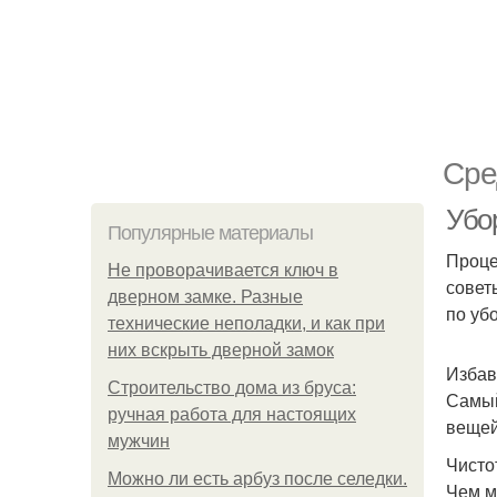
Сре
Убо
Популярные материалы
Проце
Не проворачивается ключ в
совет
дверном замке. Разные
по уб
технические неполадки, и как при
них вскрыть дверной замок
Избав
Строительство дома из бруса:
Самый
ручная работа для настоящих
вещей
мужчин
Чисто
Можно ли есть арбуз после селедки.
Чем м