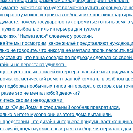
ижская квартира размером с кладовку интернет взорвала.
 думаете, может скоро будет возможно купить хорошую деш
ую красоту можно устроить в небольших японских квартирка
 думаете, почему государство так стремиться отнять землю 
 нужно выбрать стиль интерьера для туалета.
для жкх "Нахватался" словечек у россиян.
вайте мы посмотрим, какое жильё представляют нуждающи
лько не говорите, что никогда не мечтали пропылесосить всё
едставьте, что ваша соседка по подъезду сделала со своей
тайцы не перестают удивлять.
ществует столько стилей интерьера, давайте мы придумае
вочка косметический ремонт ванной комнаты в зелёном цве
ё подборка необычных типов интерьера, о которых вы точн
 разве это не мечта любой девочки?
литесь своими недоделками!
м из "Один Дома" в стерильный особняк превратился.
олько в итоге мусора они из этого дома вытащили.
 представим, что дизайн интерьера придумывает женщина 
т случай, когда мужчина выиграл в выборе материалов для