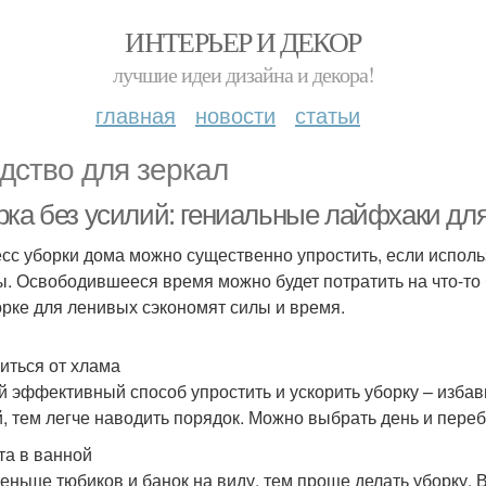
ИНТЕРЬЕР И ДЕКОР
лучшие идеи дизайна и декора!
главная
новости
статьи
дство для зеркал
рка без усилий: гениальные лайфхаки дл
сс уборки дома можно существенно упростить, если испол
ы. Освободившееся время можно будет потратить на что-то
орке для ленивых сэкономят силы и время.
иться от хлама
 эффективный способ упростить и ускорить уборку – избав
, тем легче наводить порядок. Можно выбрать день и пере
та в ванной
еньше тюбиков и банок на виду, тем проще делать уборку. 