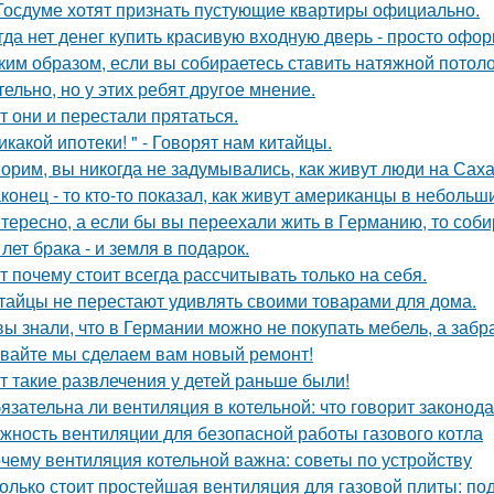
Госдуме хотят признать пустующие квартиры официально.
гда нет денег купить красивую входную дверь - просто офор
ким образом, если вы собираетесь ставить натяжной потоло
тельно, но у этих ребят другое мнение.
т они и перестали прятаться.
икакой ипотеки! " - Говорят нам китайцы.
орим, вы никогда не задумывались, как живут люди на Сах
конец - то кто-то показал, как живут американцы в небольш
тересно, а если бы вы переехали жить в Германию, то соб
 лет брака - и земля в подарок.
т почему стоит всегда рассчитывать только на себя.
тайцы не перестают удивлять своими товарами для дома.
вы знали, что в Германии можно не покупать мебель, а забра
вайте мы сделаем вам новый ремонт!
т такие развлечения у детей раньше были!
язательна ли вентиляция в котельной: что говорит законод
жность вентиляции для безопасной работы газового котла
чему вентиляция котельной важна: советы по устройству
олько стоит простейшая вентиляция для газовой плиты: по