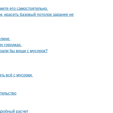
мите его самостоятельно.
к, красить базовый потолок заранее не
алине.
их городках.
ирали бы вещи с мусорок?
ть всё с мусорки.
ательство
дробный расчет