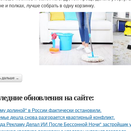
е и полках, лучше собрать в одну корзинку.
ь дальше →
ледние обновления на сайте:
му долиной" в России фактически остановили.
емье децла снова разгорается квартирный конфликт.
гда Рекламу Делал ИИ После Бессонной Ночи" застройщик 