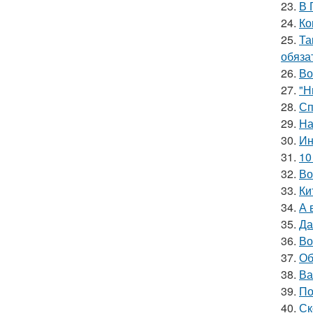
23.
В 
24.
Ко
25.
Та
обяза
26.
Во
27.
"Н
28.
Сп
29.
На
30.
Ин
31.
10
32.
Во
33.
Ки
34.
А 
35.
Да
36.
Во
37.
Об
38.
Ва
39.
По
40.
Ск