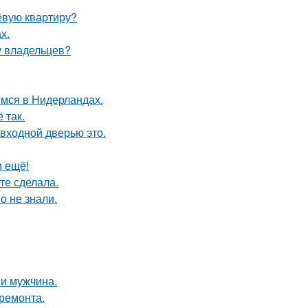
ёвую квартиру?
х.
у владельцев?
мся в Нидерландах.
 так.
 входной дверью это.
м ещё!
те сделала.
о не знали.
и мужчина.
 ремонта.