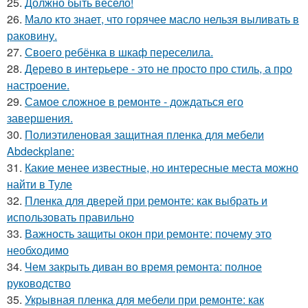
25.
Должно быть весело!
26.
Мало кто знает, что горячее масло нельзя выливать в
раковину.
27.
Своего ребёнка в шкаф переселила.
28.
Дерево в интерьере - это не просто про стиль, а про
настроение.
29.
Самое сложное в ремонте - дождаться его
завершения.
30.
Полиэтиленовая защитная пленка для мебели
Abdeckplane:
31.
Какие менее известные, но интересные места можно
найти в Туле
32.
Пленка для дверей при ремонте: как выбрать и
использовать правильно
33.
Важность защиты окон при ремонте: почему это
необходимо
34.
Чем закрыть диван во время ремонта: полное
руководство
35.
Укрывная пленка для мебели при ремонте: как