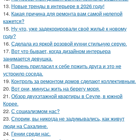
13.
Новые тренды в интерьере в 2026 году!
14.
Какая причина для ремонта вам самой нелепой
кажется?
15.
Ну что, уже задекорировали своё жильё к новому
году?
16.
Сделала из яркой розовой кухни стильную серую.
17.
Вот что бывает, когда дизайном интерьера
занимается девушка.
18.
Парень пригласил к себе пожить друга и это не
устроило соседа.
19.
Контроль за ремонтом домов сделают коллективным.
20.
Вот они, минусы жить на берегу моря.
21.
Обзор двухэтажной квартиры в Сеуле, в южной
Корее.
22.
С социализмом нас?
23.
Спорим, вы никогда не задумывались, как живут
люди на Сахалине.
24.
Гении среди нас.