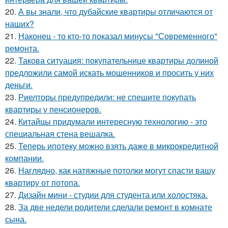
20.
А вы знали, что дубайские квартиры отличаются от
наших?
21.
Наконец - то кто-то показал минусы "Современного"
ремонта.
22.
Такова ситуация: покупательнице квартиры долиной
предложили самой искать мошенников и просить у них
деньги.
23.
Риелторы предупредили: не спешите покупать
квартиры у пенсионеров.
24.
Китайцы придумали интересную технологию - это
специальная стена вешалка.
25.
Теперь ипотеку можно взять даже в микрокредитной
компании.
26.
Наглядно, как натяжные потолки могут спасти вашу
квартиру от потопа.
27.
Дизайн мини - студии для студента или холостяка.
28.
За две недели родители сделали ремонт в комнате
сына.