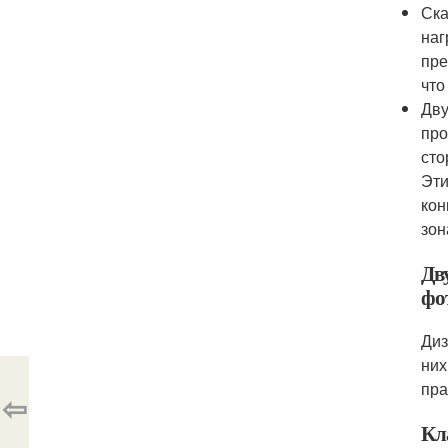
Ска
наг
пре
что
Дву
про
сто
Эти
кон
зон
Дв
фо
Диз
них
пра
⇦
Кл