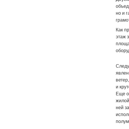
объед
но и 
грамо
Как п
этаж 
площа
обору
Следу
явлен
ветер
и кру
Еще о
жилой
ней з
испол
полум