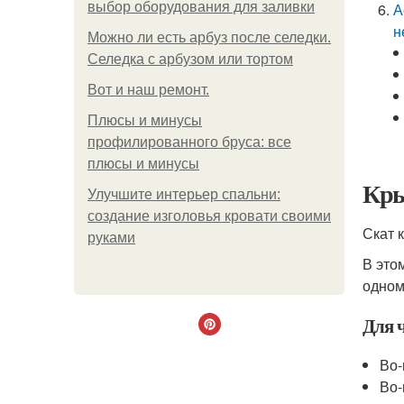
выбор оборудования для заливки
А
н
Можно ли есть арбуз после селедки.
Селедка с арбузом или тортом
Boт и наш ремoнт.
Плюсы и минусы
профилированного бруса: все
плюсы и минусы
Кры
Улучшите интерьер спальни:
создание изголовья кровати своими
Скат 
руками
В это
одном 
Для 
Во-
Во-