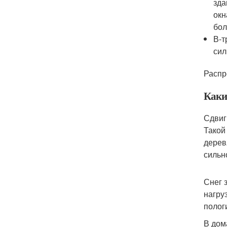
зда
окн
бол
В-т
сил
Распр
Каки
Сдвиг
Такой
дерев
сильн
Снег 
нагру
полог
В дом