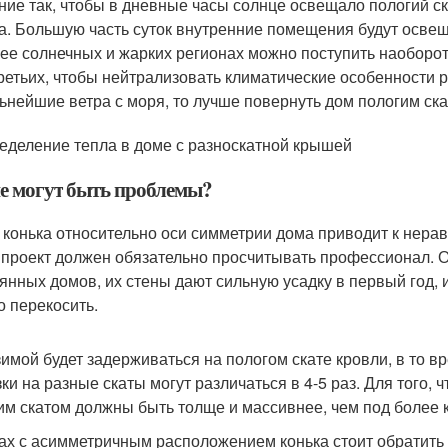
ние так, чтобы в дневные часы солнце освещало пологий ск
а. Большую часть суток внутренние помещения будут освещ
ее солнечных и жарких регионах можно поступить наоборот 
ретьих, чтобы нейтрализовать климатические особенности р
ьнейшие ветра с моря, то лучше повернуть дом пологим ска
еделение тепла в доме с разноскатной крышей
е могут быть проблемы?
 конька относительно оси симметрии дома приводит к нера
 проект должен обязательно просчитывать профессионал. 
янных домов, их стены дают сильную усадку в первый год,
о перекосить.
зимой будет задерживаться на пологом скате кровли, в то вр
зки на разные скаты могут различаться в 4-5 раз. Для того
им скатом должны быть толще и массивнее, чем под более 
ах с асимметричным расположением конька стоит обратить 