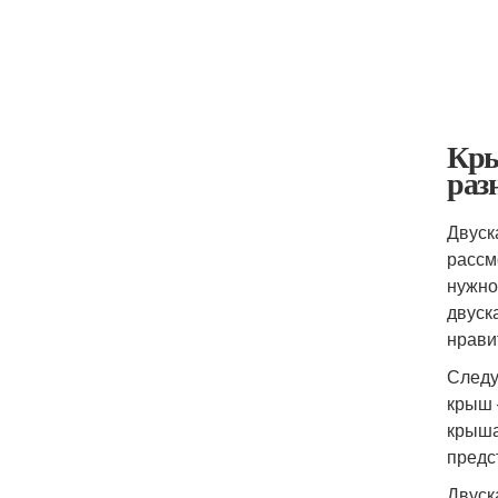
Кры
раз
Двуск
рассм
нужно
двуск
нрави
Следу
крыш 
крыша
предс
Двуск