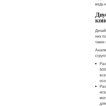
ведь 
Дву
кон
Дизай
них п
таких
Анали
сгруп
Раз
50
0
все
осо
Раз
иск
мог
для