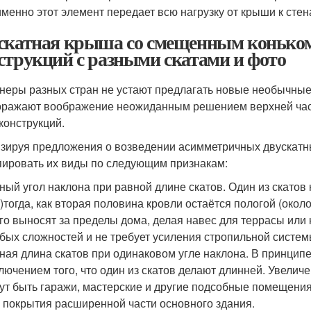
именно этот элемент передает всю нагрузку от крыши к стен
скатная крыша со смещенным коньком
струкций с разными скатами и фото
неры разных стран не устают предлагать новые необычны
оражают воображение неожиданным решением верхней част
 конструкций.
зируя предложения о возведении асимметричных двускатн
пировать их виды по следующим признакам:
ный угол наклона при равной длине скатов. Один из скатов
)
тогда, как вторая половина кровли остаётся пологой (около
го выносят за пределы дома, делая навес для террасы или
бых сложностей и не требует усиления стропильной систем
ная длина скатов при одинаковом угле наклона. В принципе
лючением того, что один из скатов делают длинней. Увелич
ут быть гаражи, мастерские и другие подсобные помещения
 покрытия расширенной части основного здания.