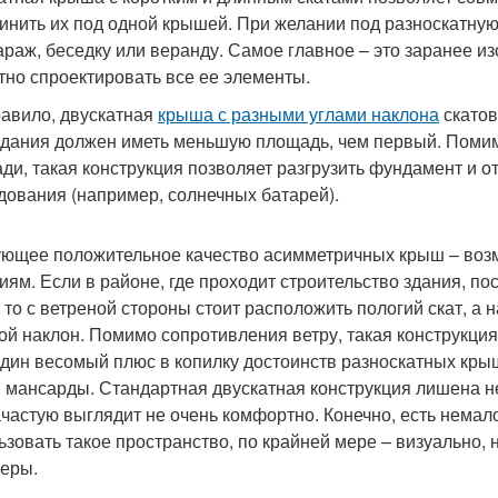
инить их под одной крышей. При желании под разноскатную
гараж, беседку или веранду. Самое главное – это заранее и
тно спроектировать все ее элементы.
равило, двускатная
крыша с разными углами наклона
скатов
здания должен иметь меньшую площадь, чем первый. Поми
ди, такая конструкция позволяет разгрузить фундамент и о
дования (например, солнечных батарей).
ющее положительное качество асимметричных крыш – воз
иям. Если в районе, где проходит строительство здания, п
, то с ветреной стороны стоит расположить пологий скат, а
той наклон. Помимо сопротивления ветру, такая конструкци
дин весомый плюс в копилку достоинств разноскатных крыш
 мансарды. Стандартная двускатная конструкция лишена не
ачастую выглядит не очень комфортно. Конечно, есть нема
ьзовать такое пространство, по крайней мере – визуально, 
еры.