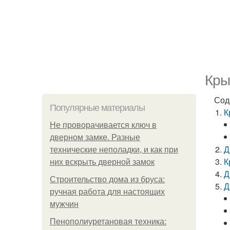
Кры
Сод
Популярные материалы
К
Не проворачивается ключ в
дверном замке. Разные
Д
технические неполадки, и как при
К
них вскрыть дверной замок
Д
Строительство дома из бруса:
Д
ручная работа для настоящих
мужчин
Пенополиуретановая техника: