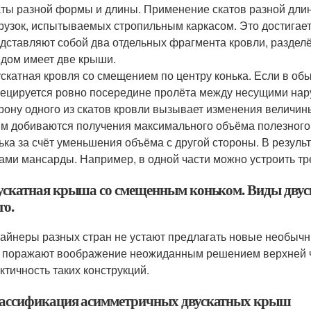
ты разной формы и длины. Применение скатов разной дли
рузок, испытываемых стропильным каркасом. Это достигае
дставляют собой два отдельных фрагмента кровли, раздел
 дом имеет две крыши.
скатная кровля со смещением по центру конька. Если в об
ецируется ровно посередине пролёта между несущими нар
рону одного из скатов кровли вызывает изменения величины
м добиваются получения максимального объёма полезного 
ька за счёт уменьшения объёма с другой стороны. В резул
ами мансарды. Например, в одной части можно устроить тр
ускатная крыша со смещенным коньком. Виды двус
то.
айнеры разных стран не устают предлагать новые необыч
 поражают воображение неожиданным решением верхней ч
ктичность таких конструкций.
ассификация асимметричных двускатных крыш