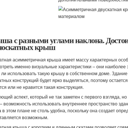
ша с разными углами наклона. Достои
носкатных крыш
атная асимметричная крыша имеет массу характерных особе
отреть именно визуальные характеристики – они наиболее 
 ли использовать такую крышу в собственном доме. Здание
атных конструкций будет ярко выделяться, поэтому остаетс
тся или не нравится такая конструкция.
ющий аспект, который не так заметен с первого взгляда, н
– возможность использовать внутреннее пространство зда
 в этом плане не столь удобна, поскольку она создает опр
тавляется возможным.
атная крыша с коротким и длинным скатами позволяет совм