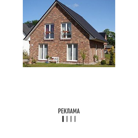
Двущипцовые крыши
Крыша для гаража
Ассиметричная крыша
Двускатные крыши
Крыши с разными
Крыша с разными
скатами
уровнями
Крыша с разной длиной
Мансардная крыша