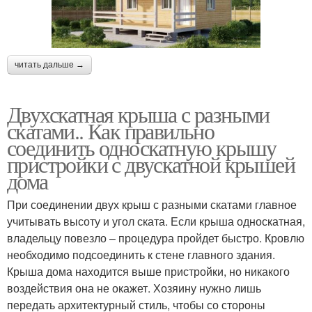
Крыши из металла
Крыши на сруб
читать дальше →
Крыши с висячими
Двухскатная крыша с разными
стропилами
скатами.. Как правильно
соединить односкатную крышу
пристройки с двускатной крышей
дома
При соединении двух крыш с разными скатами главное
учитывать высоту и угол ската. Если крыша односкатная,
владельцу повезло – процедура пройдет быстро. Кровлю
необходимо подсоединить к стене главного здания.
Крыша дома находится выше пристройки, но никакого
воздействия она не окажет. Хозяину нужно лишь
передать архитектурный стиль, чтобы со стороны