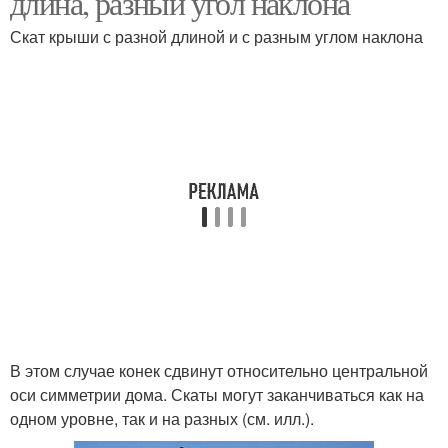
длина, разный угол наклона
Скат крыши с разной длиной и с разным углом наклона
Асимметричная крыша
Двухскатные крыши
Крыша со смещенным
Крыши с коротким и
центром
Пристройки с
Крыша с навесом
двускатной крышей
В этом случае конек сдвинут относительно центральной
оси симметрии дома. Скаты могут заканчиваться как на
Крыша с неравными
Крыша на бане
одном уровне, так и на разных (см. илл.).
скатами