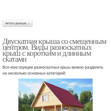
Крыша на старом
Будущий крыша
читать дальше →
Двускатная крыша со смещенным
Системы для
Крыши под
центром. Виды разноскатных
двухскатной крыши
металлочерепицу
крыш с коротким и длинным
скатами
Все конструкции разноскатных крыш можно разделить
Вальмовая крыша
Крыши с мансардой
на несколько основных категорий:
Мансардные крыши
Треугольная крыша