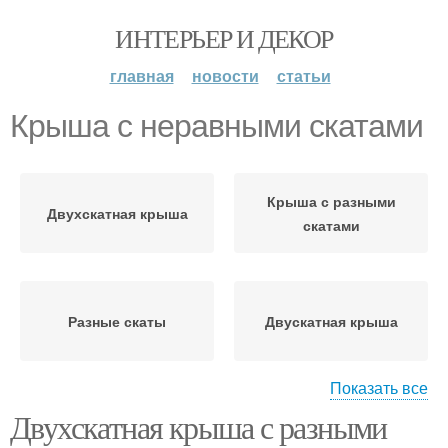
ИНТЕРЬЕР И ДЕКОР
главная
новости
статьи
Крыша с неравными скатами
Крыша с разными
Двухскатная крыша
скатами
Разные скаты
Двускатная крыша
Показать все
Двухскатная крыша с разными
Крыша со смещенным
Конструкции с разными
коньком
скатами