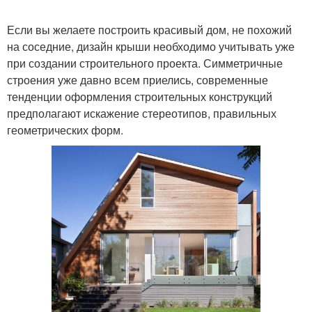
Если вы желаете построить красивый дом, не похожий
Пристройки с
на соседние, дизайн крыши необходимо учитывать уже
Длинные скаты
двускатной крышей
при создании строительного проекта. Симметричные
строения уже давно всем приелись, современные
тенденции оформления строительных конструкций
предполагают искажение стереотипов, правильных
Крыша с выносом
Крыша на бане
геометрических форм.
Асимметричная крыша
Двущипцовые крыши
Крыша для гаража
Ассиметричная крыша