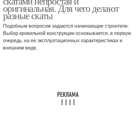
скатами непростая и
оригинальная. Для чего делают
разные скаты
Крыша с разными
Подобным вопросом задаются начинающие строители.
Двухскатные крыши
углами
Выбор кровельной конструкции основывается, в первую
очередь, на ее эксплуатационных характеристиках и
внешнем виде.
Сложная крыша
Сложные крыши
Гараж с разными
Крыша с навесом
скатами
Разноскатные крыши
Крыши с коротким и