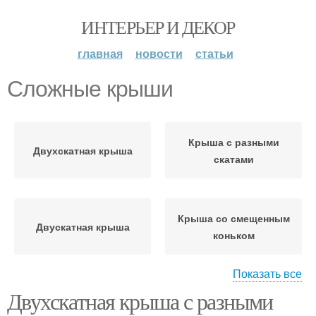
ИНТЕРЬЕР И ДЕКОР
главная
новости
статьи
Сложные крыши
Крыша с разными
Двухскатная крыша
скатами
Крыша со смещенным
Двускатная крыша
коньком
Показать все
Двухскатная крыша с разными
Крыша с неравными
Двухскатные крыши
скатами