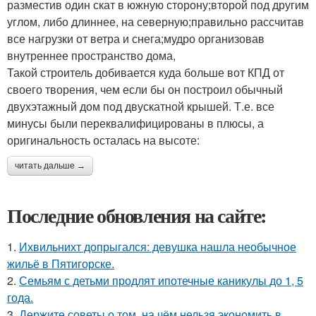
разместив один скат в южную сторону;второй под другим
углом, либо длиннее, на северную;правильно рассчитав
все нагрузки от ветра и снега;мудро организовав
внутреннее пространство дома,
Такой строитель добивается куда больше вот КПД от
своего творения, чем если бы он построил обычный
двухэтажный дом под двускатной крышей. Т.е. все
минусы были переквалифицированы в плюсы, а
оригинальность осталась на высоте:
читать дальше →
Последние обновления на сайте:
1.
Ихвильнихт допрыгался: девушка нашла необычное
жильё в Пятигорске.
2.
Семьям с детьми продлят ипотечные каникулы до 1, 5
года.
3.
Держите советы о том, на чём нельзя экономить в