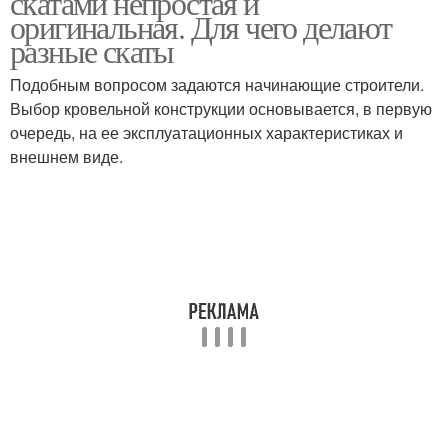
скатами непростая и
оригинальная. Для чего делают
разные скаты
Крыша с разными
Подобным вопросом задаются начинающие строители.
Сложная крыша
углами
Выбор кровельной конструкции основывается, в первую
очередь, на ее эксплуатационных характеристиках и
внешнем виде.