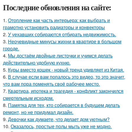
Последние обновления на сайте:
1.
Отопление как часть интерьера: как выбрать и
грамотно установить радиаторы и конвекторы
2.
У уехавших собираются отбирать недвижимость.
3.
Неочевидные минусы жихни в квартире в большом
городе.
4.
Мы достаём двойные листочки и учимся делать
действительно удобную кухню.
5.
Куры вместо кошек - новый тренд удивляет из Китая.
6.
В случае если вам попалось это видео, то это значит,
что вам пора поменять своё рабочее место.
7.
Квартира, ипотека и трагедия - конфликт закончился
смертельным исходом.
8.
Памятка для тех, кто собирается в будущем делать
ремонт, но не придумал дизайн.
9.
Девочки как думаете, что делает дом уютным?
10.
Оказалось, простые полы мыть уже не модно.