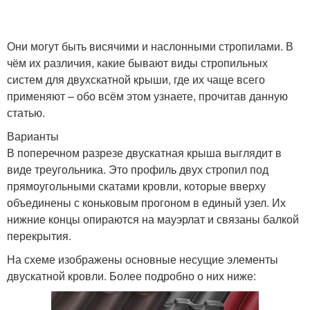
Они могут быть висячими и наслонными стропилами. В
Шатровая крыша
Полувальмовая крыша
чём их различия, какие бывают виды стропильных
систем для двухскатной крыши, где их чаще всего
применяют – обо всём этом узнаете, прочитав данную
статью.
Скатные крыши
Мансардная крыша
Варианты
В поперечном разрезе двускатная крыша выглядит в
виде треугольника. Это профиль двух стропил под
прямоугольными скатами кровли, которые вверху
Крыши над эркером
объединены с коньковым прогоном в единый узел. Их
нижние концы опираются на мауэрлат и связаны балкой
перекрытия.
На схеме изображены основные несущие элементы
двускатной кровли. Более подробно о них ниже: