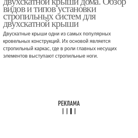
двухскатной крыши дома. Обзор
видов и типов установки
стропильных систем для
двухскатной крыши
Крыша с выносом
Двускатные крыши
Двускатные крыши одни из самых популярных
кровельных конструкций. Их основой является
стропильный каркас, где в роли главных несущих
элементов выступают стропильные ноги.
Четырехскатная крыша
Скатная крыша
Односкатная крыша
Четырехскатные крыши
Практичная крыша
Односкатные крыши