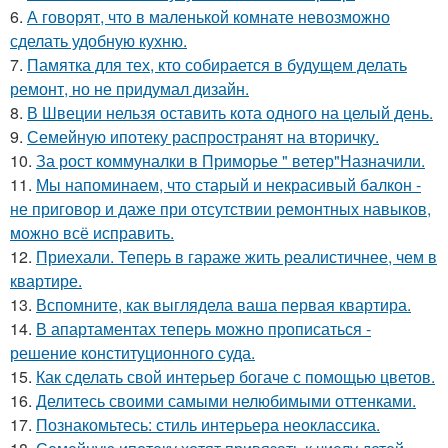
6.
А говорят, что в маленькой комнате невозможно
сделать удобную кухню.
7.
Памятка для тех, кто собирается в будущем делать
ремонт, но не придумал дизайн.
8.
В Швеции нельзя оставить кота одного на целый день.
9.
Семейную ипотеку распространят на вторичку.
10.
За рост коммуналки в Приморье " ветер"Назначили.
11.
Мы напоминаем, что старый и некрасивый балкон -
не приговор и даже при отсутствии ремонтных навыков,
можно всё исправить.
12.
Приехали. Теперь в гараже жить реалистичнее, чем в
квартире.
13.
Вспомните, как выглядела ваша первая квартира.
14.
В апартаментах теперь можно прописаться -
решение конституционного суда.
15.
Как сделать свой интерьер богаче с помощью цветов.
16.
Делитесь своими самыми нелюбимыми оттенками.
17.
Познакомьтесь: стиль интерьера неоклассика.