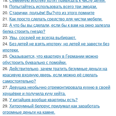
18.
Семейную ипотеку хотят привязать к числу детей.
19.
Попытайтесь использовать всего три эмодзи.
20.
Старички, подъём! Вы?что из этого помните
21.
Как просто сделать средство для чистки мебели.
22.
А что бы вы сделали, если бы к вам на окно залезла
белка строить гнездо?
23.
Увы, соседей не всегда выбирают.
24.
Без детей не взять ипотеку, но детей не завести без
ипотеки.
25.
Оказывается, что квартиру в Германии можно
обустроить буквально с помойки.
26.
Действительно, зачем тратить безумные деньги на
красивую входную дверь, если можно её сделать
самостоятельно?
27.
Девушка необычно отремонтировала кухню в своей
хрущёвке и получила кучу хейта.
28.
У китайцев вообще квартиры есть?
29.
Хитроумный белорус придумал как заработать
огромные деньги на камне.