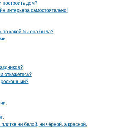
и построить дом?
айн интерьера самостоятельно!
а, то какой бы она была?
ми.
раздников?
ли откажетесь?
и роскошный?
ии.
т.
литке ни белой, ни чёрной, а красной.