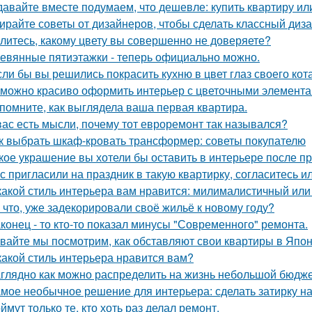
давайте вместе подумаем, что дешевле: купить квартиру ил
ирайте советы от дизайнеров, чтобы сделать классный диз
литесь, какому цвету вы совершенно не доверяете?
евянные пятиэтажки - теперь официально можно.
сли бы вы решились покрасить кухню в цвет глаз своего кот
 можно красиво оформить интерьер с цветочными элемента
помните, как выглядела ваша первая квартира.
вас есть мысли, почему тот евроремонт так назывался?
к выбрать шкаф-кровать трансформер: советы покупателю
кое украшение вы хотели бы оставить в интерьере после п
с пригласили на праздник в такую квартирку, согласитесь и
какой стиль интерьера вам нравится: милималистичный ил
 что, уже задекорировали своё жильё к новому году?
конец - то кто-то показал минусы "Современного" ремонта.
вайте мы посмотрим, как обставляют свои квартиры в Япон
какой стиль интерьера нравится вам?
глядно как можно распределить на жизнь небольшой бюдже
мое необычное решение для интерьера: сделать затирку на п
ймут только те, кто хоть раз делал ремонт.