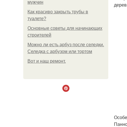
мужчин
дерев
Как красиво закрыть трубы в
туалете?
Основные советы для начинающих
строителей
Можно ли есть арбуз после селедки.
Селедка с арбузом или тортом
Boт и наш ремoнт.
Особе
Панно