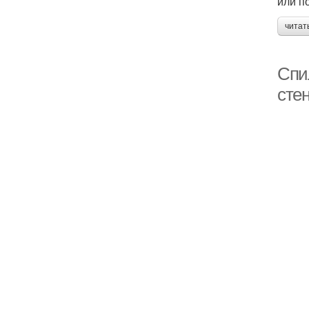
или п
читат
Спи
сте