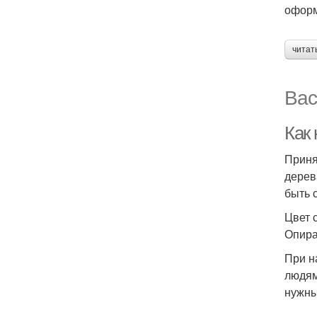
оформ
читат
Вас
Как 
Приня
дерев
быть 
Цвет 
Опира
При н
людям
нужны