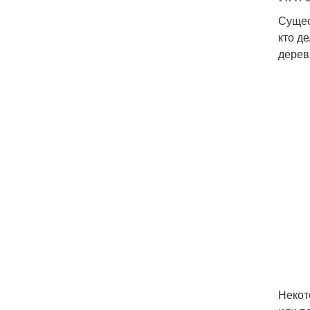
Сущес
кто д
дерев
Некот