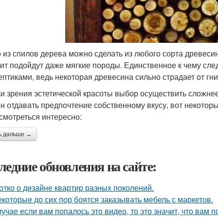
 из спилов дерева можно сделать из любого сорта древесины
чит подойдут даже мягкие породы. Единственное к чему сле
ептиками, ведь некоторая древесина сильно страдает от гни
ки зрения эстетической красоты выбор осуществить сложнее
н отдавать предпочтение собственному вкусу, вот некотор
 смотреться интересно:
ь дальше →
ледние обновления на сайте:
отко о дизайне квартир разных поколений.
екоторые до сих пор боятся заказывать мебель с маркетов.
лучае если вам попалось это видео, то это значит, что вам 