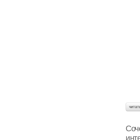
читат
Соче
инт