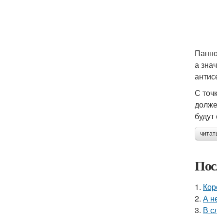
Панно
а зна
антис
С точ
долже
будут
читат
Пос
1.
Кор
2.
А н
3.
В с