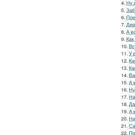
4.
Ну 
5.
Заб
6.
Пое
7.
Дер
8.
А е
9.
Как
10.
Вс
11.
У 
12.
Ка
13.
Ка
14.
Ва
15.
А 
16.
Ну
17.
На
18.
Да
19.
А 
20.
На
21.
Са
22.
По