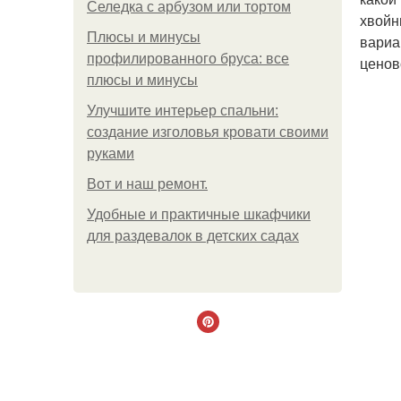
Селедка с арбузом или тортом
хвойн
Плюсы и минусы
вариа
профилированного бруса: все
ценов
плюсы и минусы
Улучшите интерьер спальни:
создание изголовья кровати своими
руками
Boт и наш ремoнт.
Удобные и практичные шкафчики
для раздевалок в детских садах