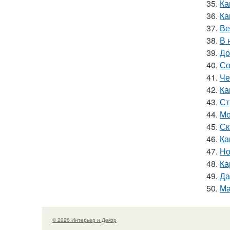
35.
Ка
36.
Ка
37.
Ве
38.
В 
39.
До
40.
Со
41.
Че
42.
Ка
43.
Ст
44.
Мо
45.
Ск
46.
Ка
47.
Но
48.
Ка
49.
Да
50.
Ма
© 2026 Интерьер и Декор