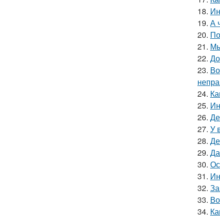
18.
Ин
19.
А 
20.
По
21.
Мы
22.
До
23.
Во
непра
24.
Ка
25.
Ин
26.
Де
27.
У 
28.
Де
29.
Да
30.
Ос
31.
Ин
32.
За
33.
Во
34.
Ка