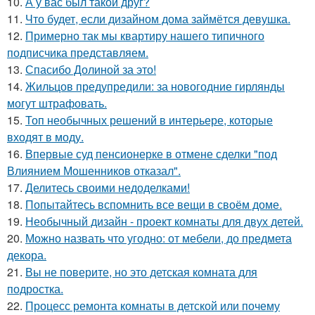
10.
А у вас был такой друг?
11.
Что будет, если дизайном дома займётся девушка.
12.
Примерно так мы квартиру нашего типичного
подписчика представляем.
13.
Спасибо Долиной за это!
14.
Жильцов предупредили: за новогодние гирлянды
могут штрафовать.
15.
Топ необычных решений в интерьере, которые
входят в моду.
16.
Впервые суд пенсионерке в отмене сделки "под
Влиянием Мошенников отказал".
17.
Делитесь своими недоделками!
18.
Попытайтесь вспомнить все вещи в своём доме.
19.
Необычный дизайн - проект комнаты для двух детей.
20.
Можно назвать что угодно: от мебели, до предмета
декора.
21.
Вы не поверите, но это детская комната для
подростка.
22.
Процесс ремонта комнаты в детской или почему