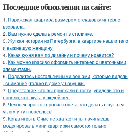
Последние обновления на сайте:
1.
Парижская квартира размером с кладовку интернет
взорвала.
2.
Вам нужно сделать ремонт в сталинке.
3.
Жуткая история из Петербурга: в квартире нашли тело
и выжившую женщину.
4.
Какая кухня вам по дизайну и почему нравится?
5.
Как можно красиво оформить интерьер с цветочными
элементами.
6.
Поделитесь ностальгичными вещами, которые видели
, внимание, только в доме у бабушки.
7.
Представьте, что вы приехали в гости, увидели это и
поняли, что вкуса у людей нет.
8.
Человек просто спросил совета, что делать с пустым
углом и тут понеслось!
9.
Когда игры в Симс не хватает и ты начинаешь
моделировать мини квартирки самостоятельно.