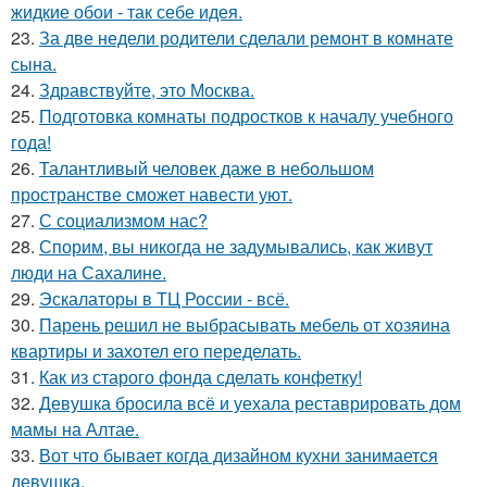
жидкие обои - так себе идея.
23.
За две недели родители сделали ремонт в комнате
сына.
24.
Здравствуйте, это Москва.
25.
Подготовка комнаты подростков к началу учебного
года!
26.
Талантливый человек даже в небольшом
пространстве сможет навести уют.
27.
С социализмом нас?
28.
Спорим, вы никогда не задумывались, как живут
люди на Сахалине.
29.
Эскалаторы в ТЦ России - всё.
30.
Парень решил не выбрасывать мебель от хозяина
квартиры и захотел его переделать.
31.
Как из старого фонда сделать конфетку!
32.
Девушка бросила всё и уехала реставрировать дом
мамы на Алтае.
33.
Вот что бывает когда дизайном кухни занимается
девушка.