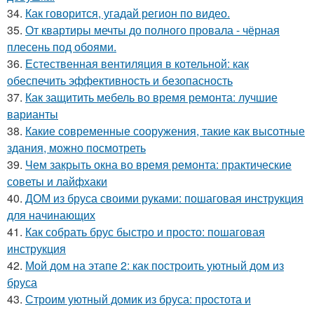
34.
Как говорится, угадай регион по видео.
35.
От квартиры мечты до полного провала - чёрная
плесень под обоями.
36.
Естественная вентиляция в котельной: как
обеспечить эффективность и безопасность
37.
Как защитить мебель во время ремонта: лучшие
варианты
38.
Какие современные сооружения, такие как высотные
здания, можно посмотреть
39.
Чем закрыть окна во время ремонта: практические
советы и лайфхаки
40.
ДОМ из бруса своими руками: пошаговая инструкция
для начинающих
41.
Как собрать брус быстро и просто: пошаговая
инструкция
42.
Мой дом на этапе 2: как построить уютный дом из
бруса
43.
Строим уютный домик из бруса: простота и