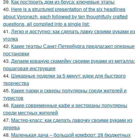
39.
Как построить дом из бруса: ключевые этапы
40.
Here is a structured presentation of the six headlines
about Voronezh, each followed by ten thoughtfully crafted
questions, all compiled into a single list:
41.
Легко и доступно: как сделать лавку своими руками из
уголка
42.
Какие театры Санкт-Петербурга предлагают оперные
постановки
43.
Делаем кованую скамейку своими руками из металла:
пошаговая инструкция
44.
Шикарные поделки за 5 минут: идеи для быстрого
творчества
45.
Какие парки и скверы популярны среди жителей и
туристов
46.
Какие современные кафе и рестораны популярны
среди местных жителей
47.
Мастер-класс: как сделать лавочку своими руками из
дерева
48.
Маленькая дача – большой комфорт: 28 бюджетных