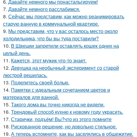
6.
Давайте немного мы понастальгируем!
7.
Давайте немного расслабимся.
8.
Сейчас мы представим, как можно реанимировать
старую ванную в коммунальной квартире.
9.
Мы представим, что у вас осталось место около
холодильника, что бы вы туда поставили?
10.
В Швеции запретили оставлять кошек одних на
целый день.
11.
Кажется, этот мужик что-то знает.
12.
Девушка на необычный эксперимент со старой
люстрой решилась.
13.
Поделитесь своей болью.
14.
Памятки с идеальным сочетанием цветов и
материалов для ванной.
15.
Такого дома вы точно никогда не видели.
16.
Трендовый способ кухню к новому году украсить.
17.
Старички, подъём! Вы?что из этого помните
18.
Рискованное решение, но довольно стильное.
19.
А теперь вспомните, как вы заселялись в общежитие.