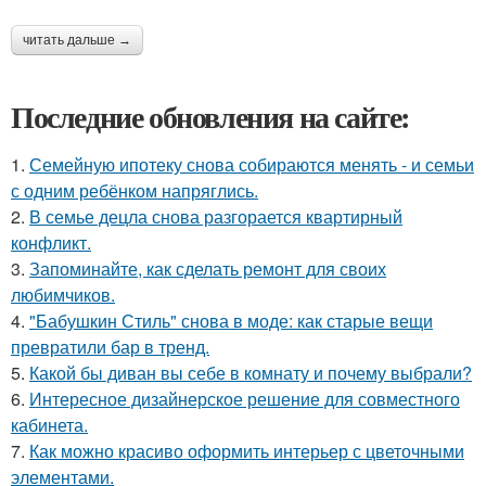
читать дальше →
Последние обновления на сайте:
1.
Семейную ипотеку снова собираются менять - и семьи
с одним ребёнком напряглись.
2.
В семье децла снова разгорается квартирный
конфликт.
3.
Запоминайте, как сделать ремонт для своих
любимчиков.
4.
"Бабушкин Стиль" снова в моде: как старые вещи
превратили бар в тренд.
5.
Какой бы диван вы себе в комнату и почему выбрали?
6.
Интересное дизайнерское решение для совместного
кабинета.
7.
Как можно красиво оформить интерьер с цветочными
элементами.