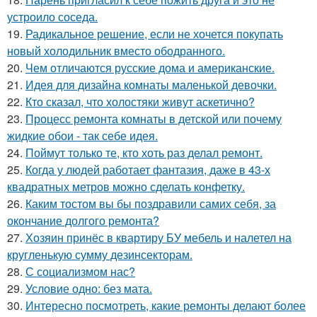
устроило соседа.
19.
Радикальное решение, если не хочется покупать
новый холодильник вместо ободранного.
20.
Чем отличаются русские дома и американские.
21.
Идея для дизайна комнаты маленькой девочки.
22.
Кто сказал, что холостяки живут аскетично?
23.
Процесс ремонта комнаты в детской или почему
жидкие обои - так себе идея.
24.
Поймут только те, кто хоть раз делал ремонт.
25.
Когда у людей работает фантазия, даже в 43-х
квадратных метров можно сделать конфетку.
26.
Каким тостом вы бы поздравили самих себя, за
окончание долгого ремонта?
27.
Хозяин принёс в квартиру БУ мебель и налетел на
кругленькую сумму дезинсекторам.
28.
С социализмом нас?
29.
Условие одно: без мата.
30.
Интересно посмотреть, какие ремонты делают более