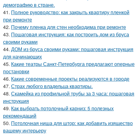
демографию в стране.
41.
Полное руководство: как закрыть квартиру пленкой
при ремонте
42.
Почему пленка для стен необходима при ремонте
43.
Пошаговая инструкция: как построить дом из бруса
своими руками
44.
ДОМ из бруса своими руками: пошаговая инструкция
для начинающих
45.
Какие театры Санкт-Петербурга предлагают оперные
постановки
46.
Какие современные проекты реализуются в городе
47.
Страх любого владельца квартиры.
48.
Скамейка из профильной трубы за 3 часа: пошаговая
инструкция
49.
Как выбрать потолочный карниз: 5 полезных
рекомендаций
50.
Потолочная ниша для штор: как добавить изящество
вашему интерьеру