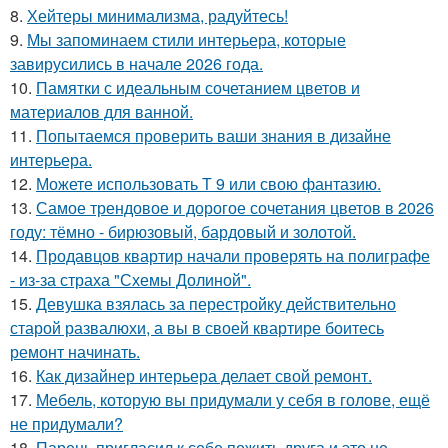
8.
Хейтеры минимализма, радуйтесь!
9.
Мы запоминаем стили интерьера, которые
завирусились в начале 2026 года.
10.
Памятки с идеальным сочетанием цветов и
материалов для ванной.
11.
Попытаемся проверить ваши знания в дизайне
интерьера.
12.
Можете использовать Т 9 или свою фантазию.
13.
Самое трендовое и дорогое сочетания цветов в 2026
году: тёмно - бирюзовый, бардовый и золотой.
14.
Продавцов квартир начали проверять на полиграфе
- из-за страха "Схемы Долиной".
15.
Девушка взялась за перестройку действительно
старой развалюхи, а вы в своей квартире боитесь
ремонт начинать.
16.
Как дизайнер интерьера делает свой ремонт.
17.
Мебель, которую вы придумали у себя в голове, ещё
не придумали?
18.
Парень пригласил к себе пожить друга и это не