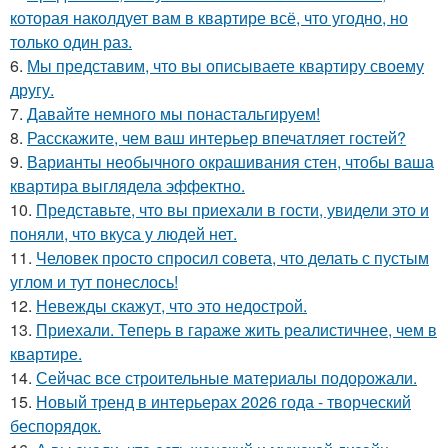
которая наколдует вам в квартире всё, что угодно, но
только один раз.
6.
Мы представим, что вы описываете квартиру своему
другу.
7.
Давайте немного мы понастальгируем!
8.
Расскажите, чем ваш интерьер впечатляет гостей?
9.
Варианты необычного окрашивания стен, чтобы ваша
квартира выглядела эффектно.
10.
Представьте, что вы приехали в гости, увидели это и
поняли, что вкуса у людей нет.
11.
Человек просто спросил совета, что делать с пустым
углом и тут понеслось!
12.
Невежды скажут, что это недострой.
13.
Приехали. Теперь в гараже жить реалистичнее, чем в
квартире.
14.
Сейчас все строительные материалы подорожали.
15.
Новый тренд в интерьерах 2026 года - творческий
беспорядок.