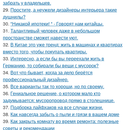
забрать у владельцев.
29.
Простите, а неужели дизайнеры интерьера такие
душнилы?
30.
"Никакой ипотеки! " - Говорят нам китайцы.
31.
Талантливый человек даже в небольшом
пространстве сможет навести уют.
32.
В Китае это уже тренд: жить в машинах и квартирах
вместо того, чтобы покупать квартиры.
33.
Интересно, а если бы вы переехали жить в
Германию, то собирали бы вещи с мусорок?
34.
Вот что бывает, когда за дело берётся
профессиональный дизайнер.
35.
Все варианты так то хороши, но по своему.
36.
Гениальное решение, о котором мало кто
задумывается: мусоропровод прямо в столешнице.
37.
Подборка лайфхаков на все случаи жизни.
38.
Как навсегда забыть о пыли и грязи в вашем доме
39.
Как закрыть комнату во время ремонта: полезные
советы и рекомендации