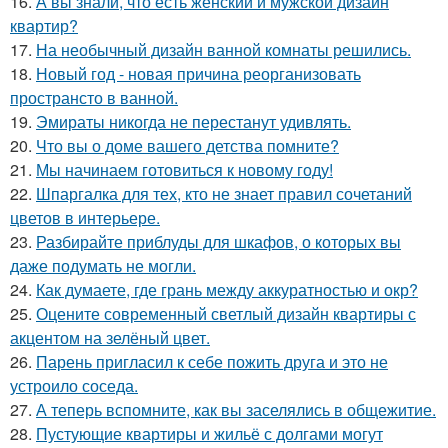
16.
А вы знали, что есть женский и мужской дизайн
квартир?
17.
На необычный дизайн ванной комнаты решились.
18.
Новый год - новая причина реорганизовать
пространсто в ванной.
19.
Эмираты никогда не перестанут удивлять.
20.
Что вы о доме вашего детства помните?
21.
Мы начинаем готовиться к новому году!
22.
Шпаргалка для тех, кто не знает правил сочетаний
цветов в интерьере.
23.
Разбирайте приблуды для шкафов, о которых вы
даже подумать не могли.
24.
Как думаете, где грань между аккуратностью и окр?
25.
Оцените современный светлый дизайн квартиры с
акцентом на зелёный цвет.
26.
Парень пригласил к себе пожить друга и это не
устроило соседа.
27.
А теперь вспомните, как вы заселялись в общежитие.
28.
Пустующие квартиры и жильё с долгами могут