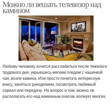
Можно ли вешать телевизор над
Расстояние между
Камин в сочетании
камином
камином
Любому человеку хочется расслабиться после тяжелого
трудового дня, укрывшись мягким пледом с чашечкой
чая, возле камина. Или просто почитать интересную
книгу, заняться рукоделием, посмотреть любимый
сериал или передачу. Но вопрос о том, можно ли
располагать его над каменным очагом, волнует многих.