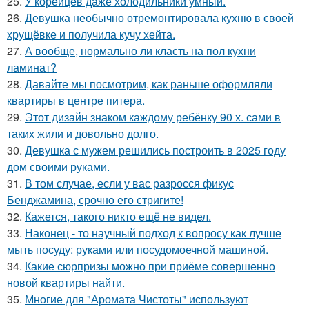
25.
У корейцев даже холодильники умный.
26.
Девушка необычно отремонтировала кухню в своей
хрущёвке и получила кучу хейта.
27.
А вообще, нормально ли класть на пол кухни
ламинат?
28.
Давайте мы посмотрим, как раньше оформляли
квартиры в центре питера.
29.
Этот дизайн знаком каждому ребёнку 90 х. сами в
таких жили и довольно долго.
30.
Девушка с мужем решились построить в 2025 году
дом своими руками.
31.
В том случае, если у вас разросся фикус
Бенджамина, срочно его стригите!
32.
Кажется, такого никто ещё не видел.
33.
Наконец - то научный подход к вопросу как лучше
мыть посуду: руками или посудомоечной машиной.
34.
Какие сюрпризы можно при приёме совершенно
новой квартиры найти.
35.
Многие для "Аромата Чистоты" используют