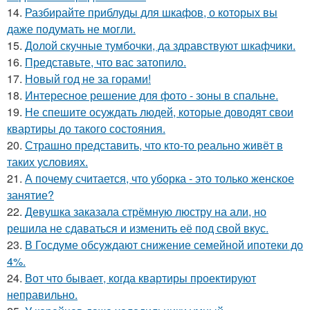
14.
Разбирайте приблуды для шкафов, о которых вы
даже подумать не могли.
15.
Долой скучные тумбочки, да здравствуют шкафчики.
16.
Представьте, что вас затопило.
17.
Новый год не за горами!
18.
Интересное решение для фото - зоны в спальне.
19.
Не спешите осуждать людей, которые доводят свои
квартиры до такого состояния.
20.
Страшно представить, что кто-то реально живёт в
таких условиях.
21.
А почему считается, что уборка - это только женское
занятие?
22.
Девушка заказала стрёмную люстру на али, но
решила не сдаваться и изменить её под свой вкус.
23.
В Госдуме обсуждают снижение семейной ипотеки до
4%.
24.
Вот что бывает, когда квартиры проектируют
неправильно.