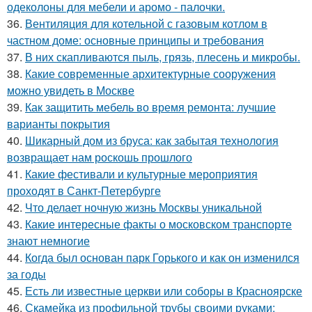
одеколоны для мебели и аромо - палочки.
36.
Вентиляция для котельной с газовым котлом в
частном доме: основные принципы и требования
37.
В них скапливаются пыль, грязь, плесень и микробы.
38.
Какие современные архитектурные сооружения
можно увидеть в Москве
39.
Как защитить мебель во время ремонта: лучшие
варианты покрытия
40.
Шикарный дом из бруса: как забытая технология
возвращает нам роскошь прошлого
41.
Какие фестивали и культурные мероприятия
проходят в Санкт-Петербурге
42.
Что делает ночную жизнь Москвы уникальной
43.
Какие интересные факты о московском транспорте
знают немногие
44.
Когда был основан парк Горького и как он изменился
за годы
45.
Есть ли известные церкви или соборы в Красноярске
46.
Скамейка из профильной трубы своими руками: