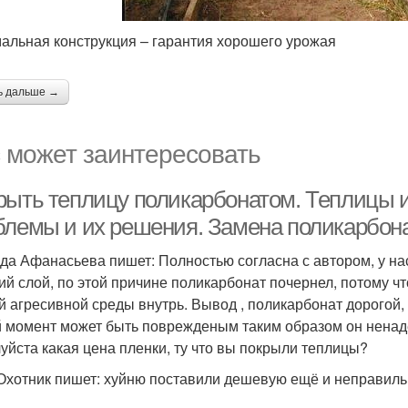
альная конструкция – гарантия хорошего урожая
ь дальше →
 может заинтересовать
рыть теплицу поликарбонатом. Теплицы и
блемы и их решения. Замена поликарбона
да Афанасьева пишет: Полностью согласна с автором, у нас
ий слой, по этой причине поликарбонат почернел, потому чт
й агресивной среды внутрь. Вывод , поликарбонат дорогой, 
 момент может быть поврежденым таким образом он ненад
уйста какая цена пленки, ту что вы покрыли теплицы?
Охотник пишет: хуйню поставили дешевую ещё и неправильно