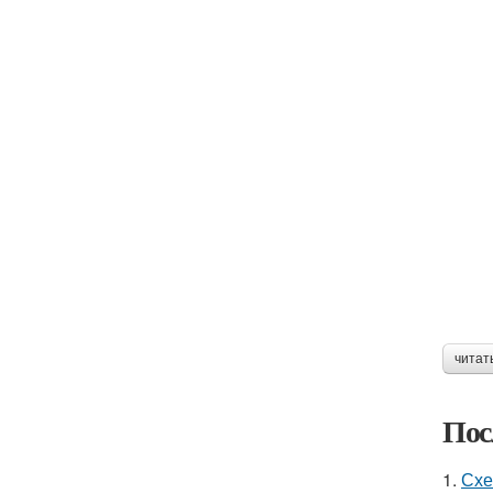
читат
Пос
1.
Схе