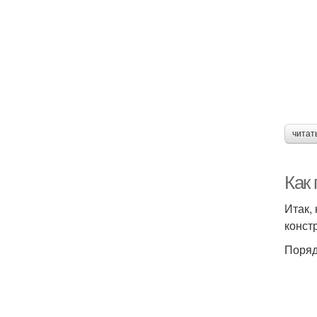
читат
Как
Итак,
конст
Поряд