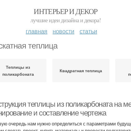
ИНТЕРЬЕР И ДЕКОР
лучшие идеи дизайна и декора!
главная
новости
статьи
скатная теплица
Теплицы из
Квадратная теплица
поликарбоната
п
струкция теплицы из поликарбоната на ме
нирование и составление чертежа
вую очередь нам нужно определиться с параметрами будущег
м сделать проект, купить материалы и провести подготови