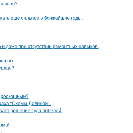
ирочная?
жать ещё сильнее в ближайшие годы.
р и даже при отсутствии ремонтных навыков,
ошлого.
ердце?
.
и роскошный?
траха "Схемы Долиной".
ывает решение суда победой.
ома!
т.