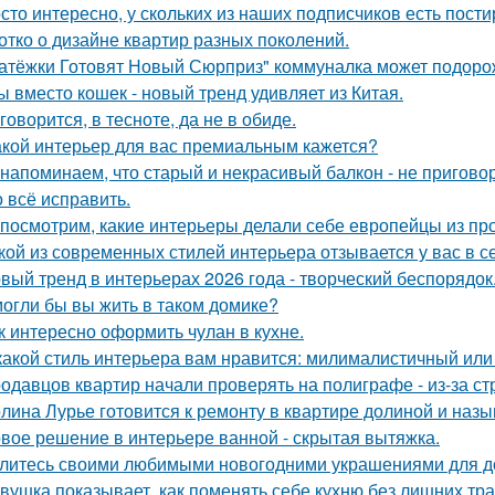
сто интересно, у скольких из наших подписчиков есть пост
отко о дизайне квартир разных поколений.
атёжки Готовят Новый Сюрприз" коммуналка может подоро
ы вместо кошек - новый тренд удивляет из Китая.
 говорится, в тесноте, да не в обиде.
акой интерьер для вас премиальным кажется?
напоминаем, что старый и некрасивый балкон - не пригово
 всё исправить.
посмотрим, какие интерьеры делали себе европейцы из пр
кой из современных стилей интерьера отзывается у вас в с
вый тренд в интерьерах 2026 года - творческий беспорядок
огли бы вы жить в таком домике?
к интересно оформить чулан в кухне.
какой стиль интерьера вам нравится: милималистичный ил
одавцов квартир начали проверять на полиграфе - из-за с
лина Лурье готовится к ремонту в квартире долиной и наз
вое решение в интерьере ванной - скрытая вытяжка.
литесь своими любимыми новогодними украшениями для д
вушка показывает, как поменять себе кухню без лишних тра