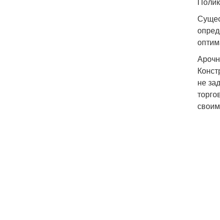
Полик
Сущес
опред
оптим
Ароч
Конст
не за
торго
своим