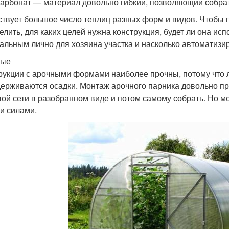
арбонат — материал довольно гибкий, позволяющий собра
твует большое число теплиц разных форм и видов. Чтобы 
елить, для каких целей нужна конструкция, будет ли она исп
альным лично для хозяина участка и насколько автоматизир
ные
рукции с арочными формами наиболее прочны, потому что 
держиваются осадки. Монтаж арочного парника довольно пр
вой сети в разобранном виде и потом самому собрать. Но м
и силами.