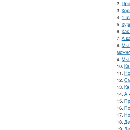
2.
Про
3.
Кор
4.
"Пл
5.
Кур
6.
Как
7.
А к
8.
Мы 
можно
9.
Мы 
10.
Ка
11.
Но
12.
См
13.
Ка
14.
А 
15.
Пр
16.
По
17.
Но
18.
Де
19.
Де