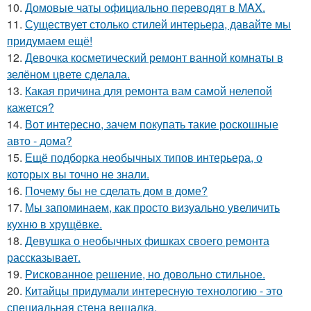
10.
Домовые чаты официально переводят в MAX.
11.
Существует столько стилей интерьера, давайте мы
придумаем ещё!
12.
Девочка косметический ремонт ванной комнаты в
зелёном цвете сделала.
13.
Какая причина для ремонта вам самой нелепой
кажется?
14.
Вот интересно, зачем покупать такие роскошные
авто - дома?
15.
Ещё подборка необычных типов интерьера, о
которых вы точно не знали.
16.
Почему бы не сделать дом в доме?
17.
Мы запоминаем, как просто визуально увеличить
кухню в хрущёвке.
18.
Девушка о необычных фишках своего ремонта
рассказывает.
19.
Рискованное решение, но довольно стильное.
20.
Китайцы придумали интересную технологию - это
специальная стена вешалка.