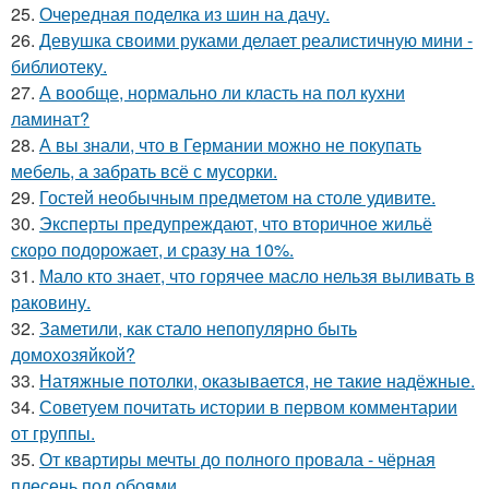
25.
Очередная поделка из шин на дачу.
26.
Девушка своими руками делает реалистичную мини -
библиотеку.
27.
А вообще, нормально ли класть на пол кухни
ламинат?
28.
А вы знали, что в Германии можно не покупать
мебель, а забрать всё с мусорки.
29.
Гостей необычным предметом на столе удивите.
30.
Эксперты предупреждают, что вторичное жильё
скоро подорожает, и сразу на 10%.
31.
Мало кто знает, что горячее масло нельзя выливать в
раковину.
32.
Заметили, как стало непопулярно быть
домохозяйкой?
33.
Натяжные потолки, оказывается, не такие надёжные.
34.
Советуем почитать истории в первом комментарии
от группы.
35.
От квартиры мечты до полного провала - чёрная
плесень под обоями.