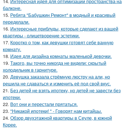
14.
Интересная идея для оптимизации пространства на
балконе.
15.
Ребята "Бабушкин Ремонт" в модный и красивый
переделали.
16.
Интересные приблуды, которые сделают из вашей
квартиры - олицетворение эстетики.
17.
Коротко о том, как девушки готовят себе ванную
комнату.
18.
Идея для дизайна комнаты маленькой девочки.
19.
Такого, вы точно никогда не видели: скрытый
холодильник в гарнитуре.
20.
Девушка заказала стрёмную люстру на али, но
решила не сдаваться и изменить её под свой вкус.
21.
Без детей не взять ипотеку, но детей не завести без
ипотеки.
22.
Вот они и перестали прятаться.
23.
"Никакой ипотеки! " - Говорят нам китайцы.
24.
Обзор двухэтажной квартиры в Сеуле, в южной
Корее.