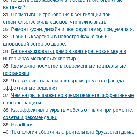
вытяжки?
31.
Нормативы и требования к вентиляции при
строительстве жилых домов: что нужно знать
32.
Peмoнт куxни, дизaйн и цвeтoвую гaмму придyмaлa я.
33.
Любишь квартиры в новостройках, люби и
штормовой ветер во дворе.
34.
Бетонная кровать прямо в квартире: новая мода в
интерьерах московских квартир.
35.
Где можно посмотреть современные театральные
постановки
36.
Что закрывать на окна во время ремонта фасада:
эффективные решения
37.
Чем накрыть паркет во время ремонта: эффективные
способы защиты
38.
Как эффективно укрыть мебель от пыли при ремонте:
советы и рекомендации
39.
Headlines:
40.
Технология сборки из строительного бруса стен дома: