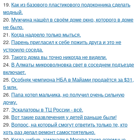
19.
Как из базового пластикового подоконника сделать
модный.
20.
Мужчина нашёл в своём доме окно, которого в доме
не было.
21.
Когда надоело только мыться.
22.
Парень пригласил к себе пожить друга и это не
устроило соседа.
23.
Такого дома вы точно никогда не видели.
24.
В Алматы микроволновка свет в соседнем подъезде
включает.
25.
Особняк чемпиона НБА в Майами продаётся за $31,
5 млн.
26.
Папа хотел мальчика, но получил очень сильную
дочку.
27.
Эскалаторы в ТЦ России - всё.
28.
Вот такие развлечения у детей раньше были!
29.
Вопрос, на который смогут ответить только те, кто
хоть раз делал ремонт самостоятельно.
30.
Когда-нибудь замечали в Москве такие огромные