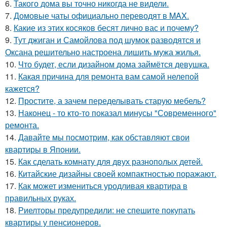
6.
Такого дома вы точно никогда не видели.
7.
Домовые чаты официально переводят в MAX.
8.
Какие из этих косяков бесят лично вас и почему?
9.
Тут джиган и Самойлова под шумок разводятся и
Оксана решительно настроена лишить мужа жилья.
10.
Что будет, если дизайном дома займётся девушка.
11.
Какая причина для ремонта вам самой нелепой
кажется?
12.
Простите, а зачем переделывать старую мебель?
13.
Наконец - то кто-то показал минусы "Современного"
ремонта.
14.
Давайте мы посмотрим, как обставляют свои
квартиры в Японии.
15.
Как сделать комнату для двух разнополых детей.
16.
Китайские дизайны своей компактностью поражают.
17.
Как может измениться уродливая квартира в
правильных руках.
18.
Риелторы предупредили: не спешите покупать
квартиры у пенсионеров.