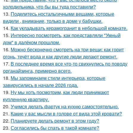
холодильника, что бы вы туда поставили?
13.
Поделитесь ностальгичными вещами, которые
видели , внимание, только в доме у бабушки.
14.
Как укладывать керамогранит в небольшой комнате.
15.
Интересно посмотреть, как представляли "Умный
дом" в далёком прошлом.
16.
Можно бесконечно смотреть на три вещи: как горит
огонь, течёт вода и как другие люди делают ремонт.
17.
В последнее время все что-то свихнулись по поводу
органайзинга, примерно всего.
18.
Мы запоминаем стили интерьера, которые
завирусились в начале 2026 года.
19.
Ну мы хоть посмотрим, как люди принимают
купленную квартиру.
20.
Учимся делать фартук на кухню самостоятельно.
21.
Какие у вас мысли в голове от вида этой кровати?
22.
Планируете делать ремонт в этом году?
23.
Согласились бы спать в такой комнате?