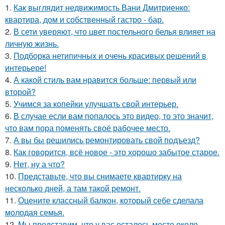
1.
Как выглядит недвижимость Вани Дмитриенко:
квартира, дом и собственный гастро - бар.
2.
В сети уверяют, что цвет постельного белья влияет на
личную жизнь.
3.
Подборка нетипичных и очень красивых решений в
интерьере!
4.
А какой стиль вам нравится больше: первый или
второй?
5.
Учимся за копейки улучшать свой интерьер.
6.
В случае если вам попалось это видео, то это значит,
что вам пора поменять своё рабочее место.
7.
А вы бы решились ремонтировать свой подъезд?
8.
Как говорится, всё новое - это хорошо забытое старое.
9.
Нет, ну а что?
10.
Представьте, что вы снимаете квартирку на
несколько дней, а там такой ремонт.
11.
Оцените классный балкон, который себе сделала
молодая семья.
12.
Мы представим, что у вас осталось место около