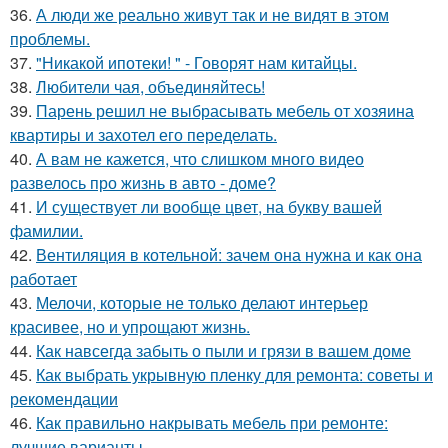
36.
А люди же реально живут так и не видят в этом
проблемы.
37.
"Никакой ипотеки! " - Говорят нам китайцы.
38.
Любители чая, объединяйтесь!
39.
Парень решил не выбрасывать мебель от хозяина
квартиры и захотел его переделать.
40.
А вам не кажется, что слишком много видео
развелось про жизнь в авто - доме?
41.
И существует ли вообще цвет, на букву вашей
фамилии.
42.
Вентиляция в котельной: зачем она нужна и как она
работает
43.
Мелочи, которые не только делают интерьер
красивее, но и упрощают жизнь.
44.
Как навсегда забыть о пыли и грязи в вашем доме
45.
Как выбрать укрывную пленку для ремонта: советы и
рекомендации
46.
Как правильно накрывать мебель при ремонте:
лучшие варианты