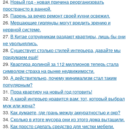
24.
Новый год - новая причина реорганизовать
пространсто в ванной.
25.
Парень за вечер ремонт своей кухни освежил.
26.
Мерцающие гирлянды могут вредить зрению и
нервной системе.
27.
В Китае сотрудникам раздают квартиры, лишь бы они
не увольнялись.
28.
Существует столько стилей интерьера, давайте мы
придумаем ещё!
29.
Квартира долиной за 112 миллионов теперь стала
символом страха на рынке недвижимости.
30.
А действительно, почему минимализм стал таким
популярным?
31.
Пора квартиру на новый год готовить!
32.
А какой интерьер нравится вам: тот, который выбрал
муж или жена?
33.
Как думаете, где грань между аккуратностью и окр?
34.
Сколько в итоге мусора они из этого дома вытащили.
35.
Как просто сделать средство для чистки мебели.