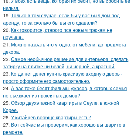
18.
У всех есть вещь, которая их бесит, но выбросить её
нельзя.
19.
Только в том случае, если бы у вас был дом под
аренду, то за сколько бы вы его сдавали?
20.
Как говорится, старого пса новым трюкам не
научишь.
21.
Можно назвать что угодно: от мебели, до предмета
декора.
22.
Самое необычное решение для интерьера: сделать
затирку на плитке ни белой, ни чёрной, а красной.
23.
Когда нет денег купить красивую входную дверь -
просто оформите его самостоятельно.
24.
А вас тоже бесят фильмы ужасов, в которых семья
не съезжает из проклятых домов?
25.
Обзор двухэтажной квартиры в Сеуле, в южной
Корее.
26.
У китайцев вообще квартиры есть?
27.
Вот сейчас мы проверим, как хорошо вы шарите в
ремонте.