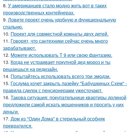
8.
У американцев стало модно жить вот в таких
производственных контейнерах.
9.
Ловите проект очень удобную и функциональную
спальню.
10.
Проект для совместной комнаты двух детей.
11.
Говорят, что сантехники сейчас очень много
зарабатывают.
12.
Можете использовать Т 9 или свою фантазию.
13.
Когда не устраивает покупной дед мороз и ты
решаешься на редизайн.
14.
Попытайтесь использовать всего три эмодзи.
15.
Госдума хочет закрыть лазейку "Бабушкиных Схем" -
правила сделок с пенсионерами ужесточают.
16.
Такова ситуация: покупательнице квартиры долиной
предложили самой искать мошенников и просить у них
деньги.
17.
Дом из "Один Дома" в стерильный особняк
превратился.