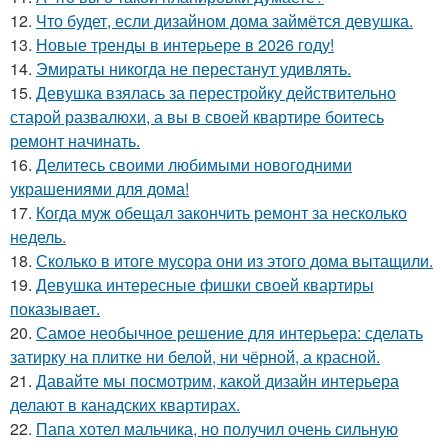
12.
Что будет, если дизайном дома займётся девушка.
13.
Новые тренды в интерьере в 2026 году!
14.
Эмираты никогда не перестанут удивлять.
15.
Девушка взялась за перестройку действительно
старой развалюхи, а вы в своей квартире боитесь
ремонт начинать.
16.
Делитесь своими любимыми новогодними
украшениями для дома!
17.
Когда муж обещал закончить ремонт за несколько
недель.
18.
Сколько в итоге мусора они из этого дома вытащили.
19.
Девушка интересные фишки своей квартиры
показывает.
20.
Самое необычное решение для интерьера: сделать
затирку на плитке ни белой, ни чёрной, а красной.
21.
Давайте мы посмотрим, какой дизайн интерьера
делают в канадских квартирах.
22.
Папа хотел мальчика, но получил очень сильную