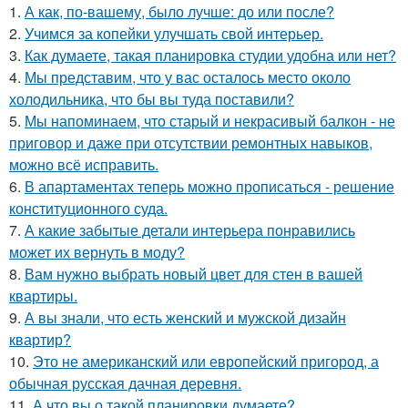
1.
А как, по-вашему, было лучше: до или после?
2.
Учимся за копейки улучшать свой интерьер.
3.
Как думаете, такая планировка студии удобна или нет?
4.
Мы представим, что у вас осталось место около
холодильника, что бы вы туда поставили?
5.
Мы напоминаем, что старый и некрасивый балкон - не
приговор и даже при отсутствии ремонтных навыков,
можно всё исправить.
6.
В апартаментах теперь можно прописаться - решение
конституционного суда.
7.
А какие забытые детали интерьера понравились
может их вернуть в моду?
8.
Вам нужно выбрать новый цвет для стен в вашей
квартиры.
9.
А вы знали, что есть женский и мужской дизайн
квартир?
10.
Это не американский или европейский пригород, а
обычная русская дачная деревня.
11.
А что вы о такой планировки думаете?