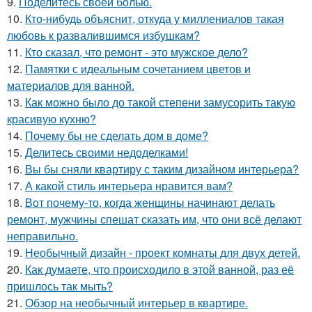
9.
Поделитесь своей болью.
10.
Кто-нибудь объяснит, откуда у миллениалов такая
любовь к развалившимся избушкам?
11.
Кто сказал, что ремонт - это мужское дело?
12.
Памятки с идеальным сочетанием цветов и
материалов для ванной.
13.
Как можно было до такой степени замусорить такую
красивую кухню?
14.
Почему бы не сделать дом в доме?
15.
Делитесь своими недоделками!
16.
Вы бы сняли квартиру с таким дизайном интерьера?
17.
А какой стиль интерьера нравится вам?
18.
Вот почему-то, когда женщины начинают делать
ремонт, мужчины спешат сказать им, что они всё делают
неправильно.
19.
Необычный дизайн - проект комнаты для двух детей.
20.
Как думаете, что происходило в этой ванной, раз её
пришлось так мыть?
21.
Обзор на необычный интерьер в квартире.