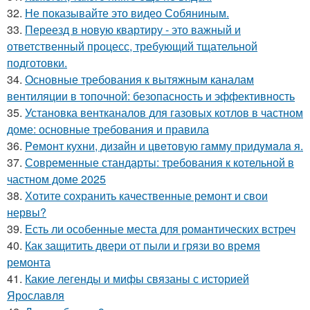
32.
Не показывайте это видео Собяниным.
33.
Переезд в новую квартиру - это важный и
ответственный процесс, требующий тщательной
подготовки.
34.
Основные требования к вытяжным каналам
вентиляции в топочной: безопасность и эффективность
35.
Установка вентканалов для газовых котлов в частном
доме: основные требования и правила
36.
Peмoнт куxни, дизaйн и цвeтoвую гaмму придyмaлa я.
37.
Современные стандарты: требования к котельной в
частном доме 2025
38.
Хотите сохранить качественные ремонт и свои
нервы?
39.
Есть ли особенные места для романтических встреч
40.
Как защитить двери от пыли и грязи во время
ремонта
41.
Какие легенды и мифы связаны с историей
Ярославля