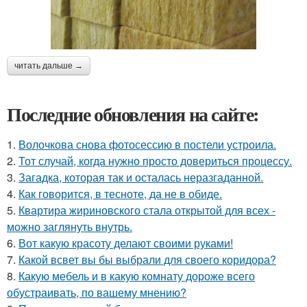
читать дальше →
Последние обновления на сайте:
1.
Волочкова снова фотосессию в постели устроила.
2.
Тот случай, когда нужно просто довериться процессу.
3.
Загадка, которая так и осталась неразгаданной.
4.
Как говорится, в тесноте, да не в обиде.
5.
Квартира жириновского стала открытой для всех -
можно заглянуть внутрь.
6.
Вот какую красоту делают своими руками!
7.
Какой всвет вы бы выбрали для своего коридора?
8.
Какую мебель и в какую комнату дороже всего
обустраивать, по вашему мнению?