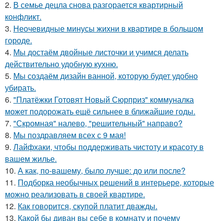
2.
В семье децла снова разгорается квартирный
конфликт.
3.
Неочевидные минусы жихни в квартире в большом
городе.
4.
Мы достаём двойные листочки и учимся делать
действительно удобную кухню.
5.
Мы создаём дизайн ванной, которую будет удобно
убирать.
6.
"Платёжки Готовят Новый Сюрприз" коммуналка
может подорожать ещё сильнее в ближайшие годы.
7.
"Скромная" налево, "решительный" направо?
8.
Мы поздравляем всех с 9 мая!
9.
Лайфхаки, чтобы поддерживать чистоту и красоту в
вашем жилье.
10.
А как, по-вашему, было лучше: до или после?
11.
Подборка необычных решений в интерьере, которые
можно реализовать в своей квартире.
12.
Как говорится, скупой платит дважды.
13.
Какой бы диван вы себе в комнату и почему