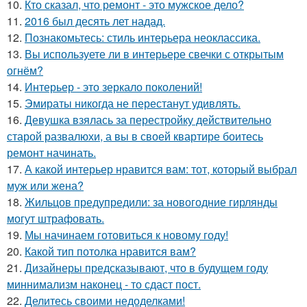
10.
Кто сказал, что ремонт - это мужское дело?
11.
2016 был десять лет надад.
12.
Познакомьтесь: стиль интерьера неоклассика.
13.
Вы используете ли в интерьере свечки с открытым
огнём?
14.
Интерьер - это зеркало поколений!
15.
Эмираты никогда не перестанут удивлять.
16.
Девушка взялась за перестройку действительно
старой развалюхи, а вы в своей квартире боитесь
ремонт начинать.
17.
А какой интерьер нравится вам: тот, который выбрал
муж или жена?
18.
Жильцов предупредили: за новогодние гирлянды
могут штрафовать.
19.
Мы начинаем готовиться к новому году!
20.
Какой тип потолка нравится вам?
21.
Дизайнеры предсказывают, что в будущем году
миннимализм наконец - то сдаст пост.
22.
Делитесь своими недоделками!