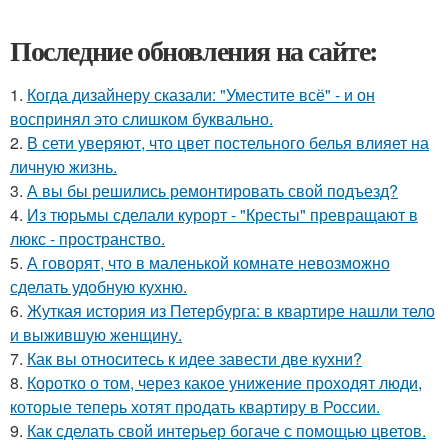
Последние обновления на сайте:
1.
Когда дизайнеру сказали: "Уместите всё" - и он
воспринял это слишком буквально.
2.
В сети уверяют, что цвет постельного белья влияет на
личную жизнь.
3.
А вы бы решились ремонтировать свой подъезд?
4.
Из тюрьмы сделали курорт - "Кресты" превращают в
люкс - пространство.
5.
А говорят, что в маленькой комнате невозможно
сделать удобную кухню.
6.
Жуткая история из Петербурга: в квартире нашли тело
и выжившую женщину.
7.
Как вы относитесь к идее завести две кухни?
8.
Коротко о том, через какое унижение проходят люди,
которые теперь хотят продать квартиру в России.
9.
Как сделать свой интерьер богаче с помощью цветов.