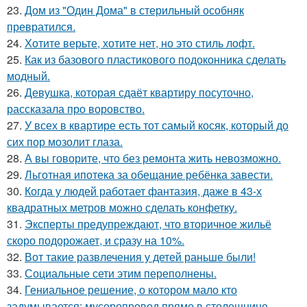
23.
Дом из "Один Дома" в стерильный особняк
превратился.
24.
Хотите верьте, хотите нет, но это стиль лофт.
25.
Как из базового пластикового подоконника сделать
модный.
26.
Девушка, которая сдаёт квартиру посуточно,
рассказала про воровство.
27.
У всех в квартире есть тот самый косяк, который до
сих пор мозолит глаза.
28.
А вы говорите, что без ремонта жить невозможно.
29.
Льготная ипотека за обещание ребёнка завести.
30.
Когда у людей работает фантазия, даже в 43-х
квадратных метров можно сделать конфетку.
31.
Эксперты предупреждают, что вторичное жильё
скоро подорожает, и сразу на 10%.
32.
Вот такие развлечения у детей раньше были!
33.
Социальные сети этим переполнены.
34.
Гениальное решение, о котором мало кто
задумывается: мусоропровод прямо в столешнице.