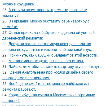
кухню в хрущёвке.
25.
А есть ли возможность отремонтировать эту
комнату?
26.
В Германии можно обставить себе квартиру с
помойки.
27.
Семья приехала к бабушке и сделала ей уютный
деревенский ремонтик.
28.
Девушка заказала стрёмную люстру на али, но
решила не сдаваться и изменить её под свой вкус.
29.
Прикиньте, как бабушки обалдеют от этой новости.
30.
Мы запоминаем: доходы повышает интим.
31.
Лайфхаки, чтобы заставить квартиру вкусно пахнуть.
32.
Ксения Анатольевна про косяки дизайна своего
нового дома рассказывает.
33.
Вообще не смейтесь, но многие лайфхаки для
ремонта работают.
34.
Когда-нибудь замечали в Москве такие огромные
вытяжки?