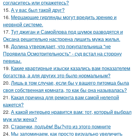
согласитесь или откажетесь?
15.
А у вас был такой друг?
16.
Мерцающие гирлянды могут вредить зрению и
нервной системе.
17.
Тут джиган и Самойлова под шумок разводятся и
Оксана решительно настроена лишить мужа жилья.
18.
Долина утверждает, что покупательница "не
Проявила Осмотрительность" - суд встал на сторону
певицы.
19.
Какие квартирные изыски казались вам показателем
богатства, а для других это было нормальным?
20.
Лишь в том случае, если бы у вашего питомца была
своя собственная комната, то как бы она называлась?
21.
Какая причина для ремонта вам самой нелепой
кажется?
22.
А какой интерьер нравится вам: тот, который выбрал
муж или жена?
23.
Старички, подъём! Вы?что из этого помните
24.
Мы запоминаем, как просто визуально увеличить