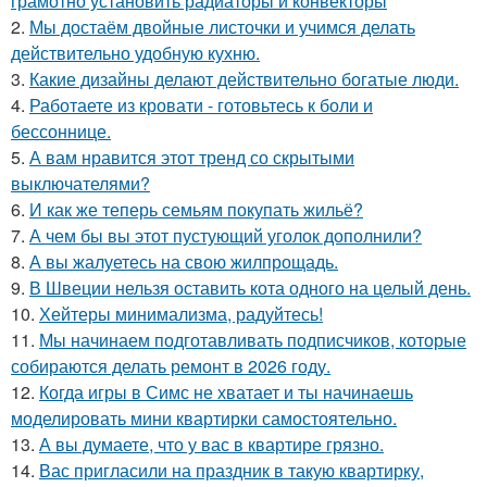
грамотно установить радиаторы и конвекторы
2.
Мы достаём двойные листочки и учимся делать
действительно удобную кухню.
3.
Какие дизайны делают действительно богатые люди.
4.
Работаете из кровати - готовьтесь к боли и
бессоннице.
5.
А вам нравится этот тренд со скрытыми
выключателями?
6.
И как же теперь семьям покупать жильё?
7.
А чем бы вы этот пустующий уголок дополнили?
8.
А вы жалуетесь на свою жилпрощадь.
9.
В Швеции нельзя оставить кота одного на целый день.
10.
Хейтеры минимализма, радуйтесь!
11.
Мы начинаем подготавливать подписчиков, которые
собираются делать ремонт в 2026 году.
12.
Когда игры в Симс не хватает и ты начинаешь
моделировать мини квартирки самостоятельно.
13.
А вы думаете, что у вас в квартире грязно.
14.
Вас пригласили на праздник в такую квартирку,