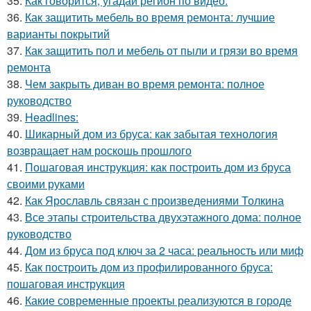
35.
Как говорится, угадай регион по видео.
36.
Как защитить мебель во время ремонта: лучшие
варианты покрытий
37.
Как защитить пол и мебель от пыли и грязи во время
ремонта
38.
Чем закрыть диван во время ремонта: полное
руководство
39.
Headlines:
40.
Шикарный дом из бруса: как забытая технология
возвращает нам роскошь прошлого
41.
Пошаговая инструкция: как построить дом из бруса
своими руками
42.
Как Ярославль связан с произведениями Толкина
43.
Все этапы строительства двухэтажного дома: полное
руководство
44.
Дом из бруса под ключ за 2 часа: реальность или миф
45.
Как построить дом из профилированного бруса:
пошаговая инструкция
46.
Какие современные проекты реализуются в городе