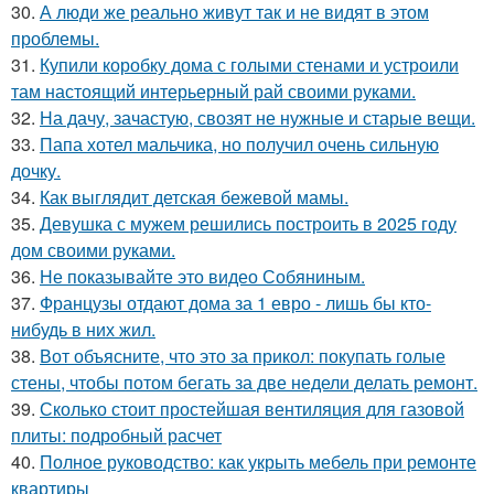
30.
А люди же реально живут так и не видят в этом
проблемы.
31.
Купили коробку дома с голыми стенами и устроили
там настоящий интерьерный рай своими руками.
32.
На дачу, зачастую, свозят не нужные и старые вещи.
33.
Папа хотел мальчика, но получил очень сильную
дочку.
34.
Как выглядит детская бежевой мамы.
35.
Девушка с мужем решились построить в 2025 году
дом своими руками.
36.
Не показывайте это видео Собяниным.
37.
Французы отдают дома за 1 евро - лишь бы кто-
нибудь в них жил.
38.
Вот объясните, что это за прикол: покупать голые
стены, чтобы потом бегать за две недели делать ремонт.
39.
Сколько стоит простейшая вентиляция для газовой
плиты: подробный расчет
40.
Полное руководство: как укрыть мебель при ремонте
квартиры