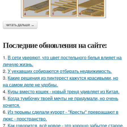
читать дальше →
Последние обновления на сайте:
1.
В сети уверяют, что цвет постельного белья влияет на
личную жизнь.
2.
У уехавших собираются отбирать недвижимость.
3.
Какие решения из пинтерест кажутся красивыми, но
на самом деле не удобны.
4.
Куры вместо кошек - новый тренд удивляет из Китая.
5.
Когда тумбочку твоей мечты не придумали, но очень
хочется.
6.
Из тюрьмы сделали курорт - "Кресты" превращают в
люкс - пространство.
7.
Как говорится, всё новое - это хорошо забытое старое.