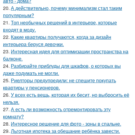
авто - дома?
20.
А действительно, почему минимализм стал таким
популярным?
21.
Топ необычных решений в интерьере, которые
входят в моду.
22.
Какие квартиры получаются, когда за дизайн
интерьера беруся девочки.
23.
Интересная идея для оптимизации пространства на
балконе.
24.
Разбирайте приблуды для шкафов, о которых вы
даже подумать не могли.
25.
Риелторы предупредили: не спешите покупать
квартиры у пенсионеров.
26.
У всех есть вещь, которая их бесит, но выбросить её
нельзя.
27.
А есть ли возможность отремонтировать эту
комнату?
28.
Интересное решение для фото - зоны в спальне.
29.
Льготная ипотека за обещание ребёнка завести.