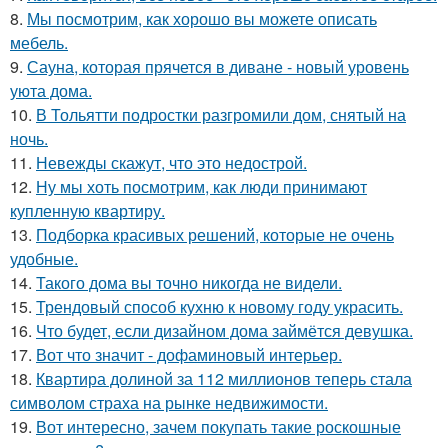
8.
Мы посмотрим, как хорошо вы можете описать
мебель.
9.
Сауна, которая прячется в диване - новый уровень
уюта дома.
10.
В Тольятти подростки разгромили дом, снятый на
ночь.
11.
Невежды скажут, что это недострой.
12.
Ну мы хоть посмотрим, как люди принимают
купленную квартиру.
13.
Подборка красивых решений, которые не очень
удобные.
14.
Такого дома вы точно никогда не видели.
15.
Трендовый способ кухню к новому году украсить.
16.
Что будет, если дизайном дома займётся девушка.
17.
Вот что значит - дофаминовый интерьер.
18.
Квартира долиной за 112 миллионов теперь стала
символом страха на рынке недвижимости.
19.
Вот интересно, зачем покупать такие роскошные