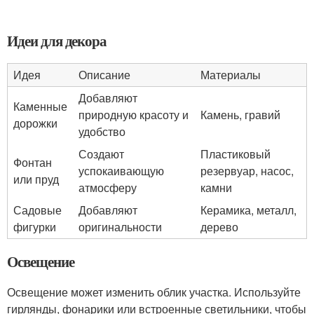
Идеи для декора
Идея
Описание
Материалы
Добавляют
Каменные
природную красоту и
Камень, гравий
дорожки
удобство
Создают
Пластиковый
Фонтан
успокаивающую
резервуар, насос,
или пруд
атмосферу
камни
Садовые
Добавляют
Керамика, металл,
фигурки
оригинальности
дерево
Освещение
Освещение может изменить облик участка. Используйте
гирлянды, фонарики или встроенные светильники, чтобы